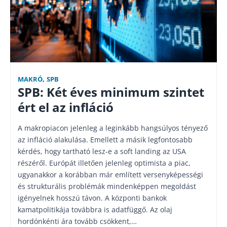
MAKRÓ
,
SPB
SPB: Két éves minimum szintet
ért el az infláció
A makropiacon jelenleg a leginkább hangsúlyos tényező
az infláció alakulása. Emellett a másik legfontosabb
kérdés, hogy tartható lesz-e a soft landing az USA
részéről. Európát illetően jelenleg optimista a piac,
ugyanakkor a korábban már említett versenyképességi
és strukturális problémák mindenképpen megoldást
igényelnek hosszú távon. A központi bankok
kamatpolitikája továbbra is adatfüggő. Az olaj
hordónkénti ára tovább csökkent,…