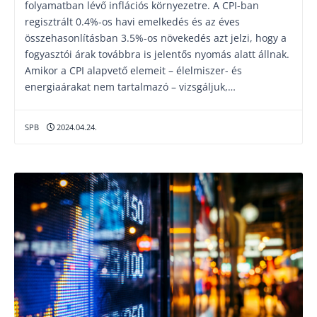
folyamatban lévő inflációs környezetre. A CPI-ban
regisztrált 0.4%-os havi emelkedés és az éves
összehasonlításban 3.5%-os növekedés azt jelzi, hogy a
fogyasztói árak továbbra is jelentős nyomás alatt állnak.
Amikor a CPI alapvető elemeit – élelmiszer- és
energiaárakat nem tartalmazó – vizsgáljuk,…
SPB
2024.04.24.