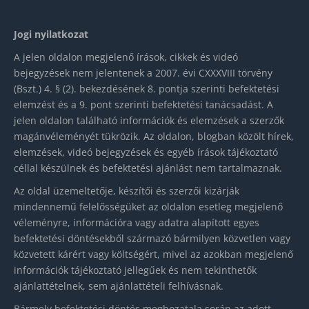
Jogi nyilatkozat
A jelen oldalon megjelenő írások, cikkek és videó
bejegyzések nem jelentenek a 2007. évi CXXXVIII törvény
(Bszt.) 4. § (2). bekezdésének 8. pontja szerinti befektetési
elemzést és a 9. pont szerinti befektetési tanácsadást. A
jelen oldalon található információk és elemzések a szerzők
magánvéleményét tükrözik. Az oldalon, blogban közölt hírek,
elemzések, videó bejegyzések és egyéb írások tájékoztató
céllal készülnek és befektetési ajánlást nem tartalmaznak.
Az oldal üzemeltetője, készítői és szerzői kizárják
mindennemű felelősségüket az oldalon esetleg megjelenő
véleményre, információra vagy adatra alapított egyes
befektetési döntésekből származó bármilyen közvetlen vagy
közvetett kárért vagy költségért, mivel az azokban megjelenő
információk tájékoztató jellegűek és nem tekinthetők
ajánlattételnek, sem ajánlattételi felhívásnak.
Bármely befektetési döntés meghozatala során az adott