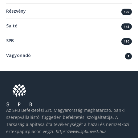
Részvény
100
Sajtó
145
SPB
180
Vagyonadó
1
Az SPB Befektetési Zrt. Magyarország meghatározó, banki
szerepvállalástól független befektetési szolgáltatója. A
Társaság alapítása óta tevékenységét a hazai és nemzetközi
értékpapírpiacon végzi.
https://www.spbinvest.hu/