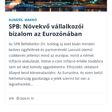
ELEMZÉS
,
MAKRÓ
SPB: Növekvő vállalkozói
bizalom az Eurozónában
Az SPB Befektetési Zrt. boldog új évet kíván minden
kedves ügyfelének és partnerének! Lassuló ütemű
csökkenés jellemzi mind az európai, mind a német
infláció alakulását, illetve a core infláció értéke továbbra
sem ad okot komoly aggodalomra. Elhúzódó, oldalazó
állapot kezd körvonalazódni. Az Eurozóna, és ezen belül
Németország gazdasága a jelek szerint túl van a
legnehezebb…
SPB
2024.01.10.