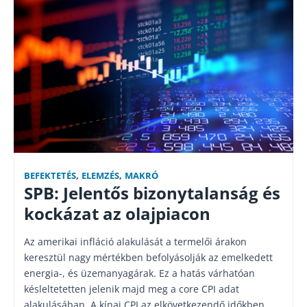
BEFEKTETÉS
,
ELEMZÉS
,
MAKRÓ
SPB: Jelentős bizonytalanság és
kockázat az olajpiacon
Az amerikai infláció alakulását a termelői árakon
keresztül nagy mértékben befolyásolják az emelkedett
energia-, és üzemanyagárak. Ez a hatás várhatóan
késleltetetten jelenik majd meg a core CPI adat
alakulásában. A kínai CPI az elkövetkezendő időkben