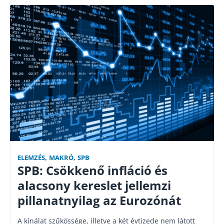
ELEMZÉS
,
MAKRÓ
,
SPB
SPB: Csökkenő infláció és
alacsony kereslet jellemzi
pillanatnyilag az Eurozónát
A kínálat szűkössége, illetve a két évtizede nem látott