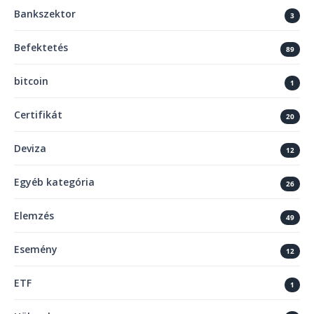
Bankszektor
3
Befektetés
89
bitcoin
1
Certifikát
20
Deviza
12
Egyéb kategória
26
Elemzés
49
Esemény
12
ETF
1