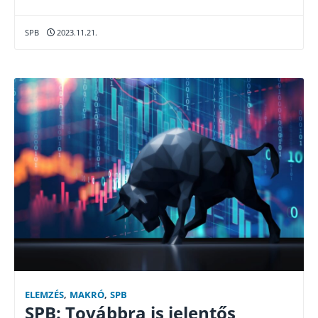
SPB
2023.11.21.
ELEMZÉS
,
MAKRÓ
,
SPB
SPB: Továbbra is jelentős