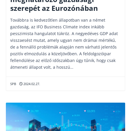
szerepét az Eurozónában
Továbbra is kedvezőtlen állapotban van a német
gazdaság, az IFO Business Climate index inkább
pesszimista hangulatot tükröz. A negyedéves GDP adat
visszaesést mutat, amely ugyan nem drámai mértékű,
de a fennálló problémák alapján nem várható jelentős
pozitív elmozdulás a közeljövőben. A feldolgozóipar
fellendülése az előző időszakban úgy tűnik, hogy csak
átmeneti állapot volt, a hosszú…
SPB
2024.02.27.