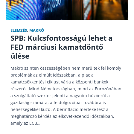
ELEMZÉS
,
MAKRÓ
SPB: Kulcsfontosságú lehet a
FED márciusi kamatdöntő
ülése
Makro szinten összességében nem merültek fel komoly
problémák az elmúlt időszakban, a piac a
kamatcsökkentési ciklust várja a központi bankok
részéről. Mind Németországban, mind az Eurozónában
a szolgáltató szektor jelenti a nagyobb húzóerőt a
gazdaság számára, a feldolgozóipar továbbra is
nehézségekkel küzd. A bérinfláció mértéke lesz a
meghatározó kérdés az elkövetkezendő időszakban,
amely az ECB…