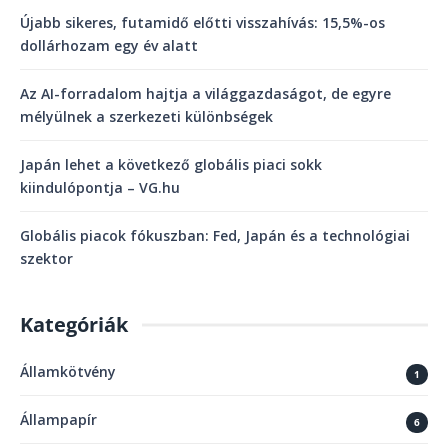
Újabb sikeres, futamidő előtti visszahívás: 15,5%-os
dollárhozam egy év alatt
Az AI-forradalom hajtja a világgazdaságot, de egyre
mélyülnek a szerkezeti különbségek
Japán lehet a következő globális piaci sokk
kiindulópontja – VG.hu
Globális piacok fókuszban: Fed, Japán és a technológiai
szektor
Kategóriák
Államkötvény
1
Állampapír
6