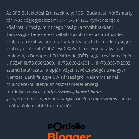
Az SPB Befektetési Zrt. (székhely: 1051 Budapest, Vörösmarty
tér 7-8.; cégjegyzékszám: 01-10-044420, nyilvántartja a
Fővárosi Bíróság, mint cégbíróság) (a továbbiakban:
Társaság) a befektetési vállalkozásokról és az árutőzsdei
szolgáltatókról, valamint az általuk végezhető tevékenységek
szabályairól szóló 2007. évi CXXXVIII. törvény hatálya alatt
működik, a Budapesti Értéktőzsde (BÉT) tagja, tevékenységét
a PSZÁF III/73.060/2000., III/73.060-2/2011., III/73.060-7/2002.
számú határozatai alapján végzi, tevékenységét a Magyar
Nemzeti Bank felügyeli. A Társaságról, valamint annak
működéséről, illetve az összeférhetetlenségi
rendelkezésekről a
https://www.spbinvest.hu/
art-
group/customer-
information#ugyletek-elotti-
tajekoztatas
címen
találhatóak további információk.