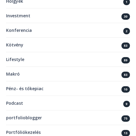
Hölgyek
1
Investment
30
Konferencia
2
Kötvény
83
Lifestyle
89
Makró
83
Pénz- és tőkepiac
10
Podcast
9
portfolioblogger
75
Portfóliókezelés
13