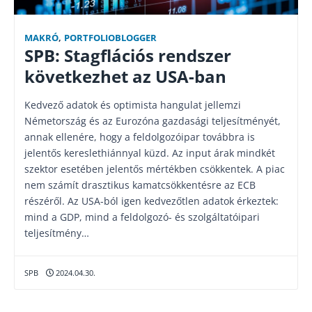
MAKRÓ
,
PORTFOLIOBLOGGER
SPB: Stagflációs rendszer
következhet az USA-ban
Kedvező adatok és optimista hangulat jellemzi
Németország és az Eurozóna gazdasági teljesítményét,
annak ellenére, hogy a feldolgozóipar továbbra is
jelentős kereslethiánnyal küzd. Az input árak mindkét
szektor esetében jelentős mértékben csökkentek. A piac
nem számít drasztikus kamatcsökkentésre az ECB
részéről. Az USA-ból igen kedvezőtlen adatok érkeztek:
mind a GDP, mind a feldolgozó- és szolgáltatóipari
teljesítmény…
SPB
2024.04.30.