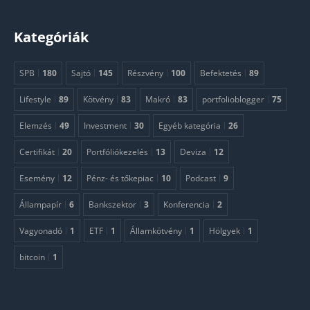
Kategóriák
SPB
180
Sajtó
145
Részvény
100
Befektetés
89
Lifestyle
89
Kötvény
83
Makró
83
portfolioblogger
75
Elemzés
49
Investment
30
Egyéb kategória
26
Certifikát
20
Portfóliókezelés
13
Deviza
12
Esemény
12
Pénz- és tőkepiac
10
Podcast
9
Állampapír
6
Bankszektor
3
Konferencia
2
Vagyonadó
1
ETF
1
Államkötvény
1
Hölgyek
1
bitcoin
1