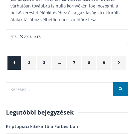
várhatóan továbbra is nulla környékén fog mozogni, a
belső kereslet élénkítéséhez és a gazdaság strukturális
átalakításához vélhetően hosszú időre lesz…
SPB
2023.10.17.
1
2
3
…
7
8
9
Legutóbbi bejegyzések
Kriptopiaci kitekintő a Forbes-ban