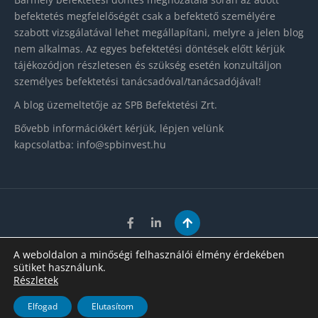
befektetés megfelelőségét csak a befektető személyére
szabott vizsgálatával lehet megállapítani, melyre a jelen blog
nem alkalmas. Az egyes befektetési döntések előtt kérjük
tájékozódjon részletesen és szükség esetén konzultáljon
személyes befektetési tanácsadóval/tanácsadójával!
A blog üzemeltetője az SPB Befektetési Zrt.
Bővebb információkért kérjük, lépjen velünk
kapcsolatba:
info@spbinvest.hu
Adatkezelés
|
Impresszum
A weboldalon a minőségi felhasználói élmény érdekében
sütiket használunk.
Copyright 2023. SPB Befektetési Zrt. Szakmai blog. Minden
Részletek
jog fenntartva.
Tisztelettel tájékoztatjuk, hogy weboldalunkon cookie-kat
Created by
VNDesign.
Rendben
Elfogad
Elutasítom
alkalmazunk a releváns felhasználói tartalom biztosítása