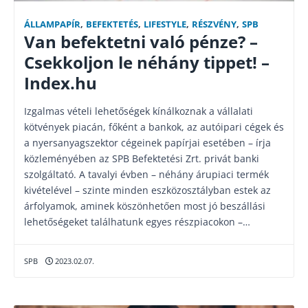
ÁLLAMPAPÍR
,
BEFEKTETÉS
,
LIFESTYLE
,
RÉSZVÉNY
,
SPB
Van befektetni való pénze? –
Csekkoljon le néhány tippet! –
Index.hu
Izgalmas vételi lehetőségek kínálkoznak a vállalati
kötvények piacán, főként a bankok, az autóipari cégek és
a nyersanyagszektor cégeinek papírjai esetében – írja
közleményében az SPB Befektetési Zrt. privát banki
szolgáltató. A tavalyi évben – néhány árupiaci termék
kivételével – szinte minden eszközosztályban estek az
árfolyamok, aminek köszönhetően most jó beszállási
lehetőségeket találhatunk egyes részpiacokon –…
SPB
2023.02.07.