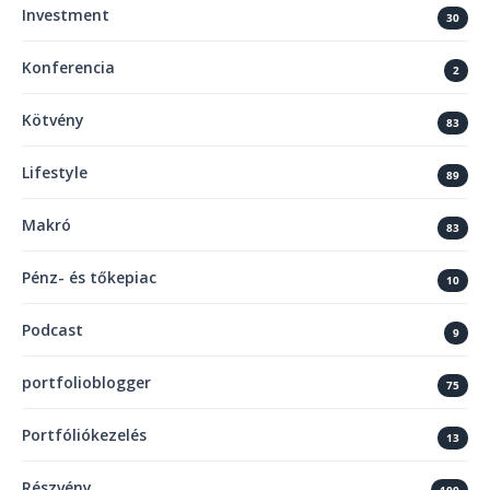
Investment
30
Konferencia
2
Kötvény
83
Lifestyle
89
Makró
83
Pénz- és tőkepiac
10
Podcast
9
portfolioblogger
75
Portfóliókezelés
13
Részvény