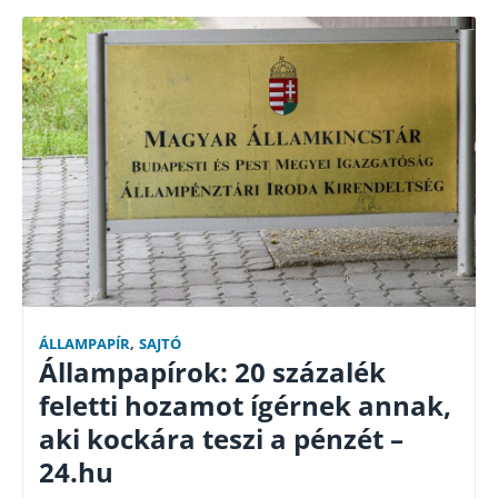
ÁLLAMPAPÍR
,
SAJTÓ
Állampapírok: 20 százalék
feletti hozamot ígérnek annak,
aki kockára teszi a pénzét –
24.hu