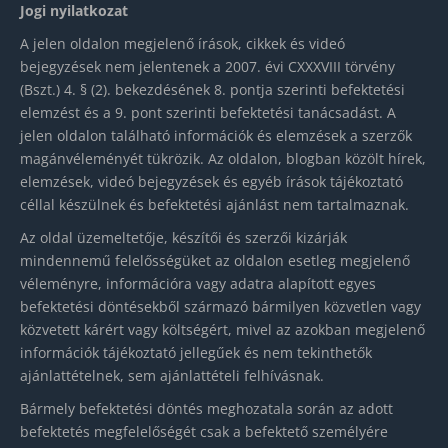
Jogi nyilatkozat
A jelen oldalon megjelenő írások, cikkek és videó
bejegyzések nem jelentenek a 2007. évi CXXXVIII törvény
(Bszt.) 4. § (2). bekezdésének 8. pontja szerinti befektetési
elemzést és a 9. pont szerinti befektetési tanácsadást. A
jelen oldalon található információk és elemzések a szerzők
magánvéleményét tükrözik. Az oldalon, blogban közölt hírek,
elemzések, videó bejegyzések és egyéb írások tájékoztató
céllal készülnek és befektetési ajánlást nem tartalmaznak.
Az oldal üzemeltetője, készítői és szerzői kizárják
mindennemű felelősségüket az oldalon esetleg megjelenő
véleményre, információra vagy adatra alapított egyes
befektetési döntésekből származó bármilyen közvetlen vagy
közvetett kárért vagy költségért, mivel az azokban megjelenő
információk tájékoztató jellegűek és nem tekinthetők
ajánlattételnek, sem ajánlattételi felhívásnak.
Bármely befektetési döntés meghozatala során az adott
befektetés megfelelőségét csak a befektető személyére