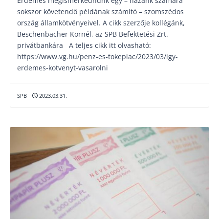
Érdemes megismerkednünk egy – hazánk számára
sokszor követendő példának számító – szomszédos
ország államkötvényeivel. A cikk szerzője kollégánk,
Beschenbacher Kornél, az SPB Befektetési Zrt.
privátbankára A teljes cikk itt olvasható:
https://www.vg.hu/penz-es-tokepiac/2023/03/igy-
erdemes-kotvenyt-vasarolni
SPB
2023.03.31.