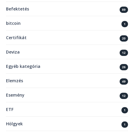
Befektetés
89
bitcoin
1
Certifikát
20
Deviza
12
Egyéb kategória
26
Elemzés
49
Esemény
12
ETF
1
Hölgyek
1