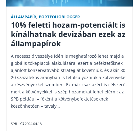
ÁLLAMPAPÍR
,
PORTFOLIOBLOGGER
10% feletti hozam-potenciált is
kínálhatnak devizában ezek az
állampapírok
A recesszió veszélye idén is meghatározó lehet majd a
globális tőkepiacok alakulására, ezért a befektetőknek
ajánlott konzervatívabb stratégiát követniük, és akár 80-
20 százalékos arányban is felülsúlyozniuk a kötvényeket
a részvényekkel szemben. Ez már csak azért is célszerű,
mert a kötvényekkel is szép hozamokat lehet elérni: az
SPB például – főként a kötvénybefektetéseknek
köszönhetően – tavaly…
SPB
2024.04.18.