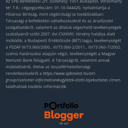
Az SPB Befektetési Zrt. (székhely: 1051 Budapest, Vörösmarty
tér 7-8.; cégjegyzékszám: 01-10-044420, nyilvántartja a
Fővárosi Bíróság, mint cégbíróság) (a továbbiakban:
Társaság) a befektetési vállalkozásokról és az árutőzsdei
szolgáltatókról, valamint az általuk végezhető tevékenységek
szabályairól szóló 2007. évi CXXXVIII. törvény hatálya alatt
működik, a Budapesti Értéktőzsde (BÉT) tagja, tevékenységét
a PSZÁF III/73.060/2000., III/73.060-2/2011., III/73.060-7/2002.
számú határozatai alapján végzi, tevékenységét a Magyar
Nemzeti Bank felügyeli. A Társaságról, valamint annak
működéséről, illetve az összeférhetetlenségi
rendelkezésekről a
https://www.spbinvest.hu/
art-
group/customer-
information#ugyletek-elotti-
tajekoztatas
címen
találhatóak további információk.
Mi ez?