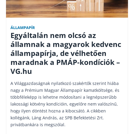
ÁLLAMPAPÍR
Egyáltalán nem olcsó az
államnak a magyarok kedvenc
állampapírja, de vélhetően
maradnak a PMÁP-kondíciók –
VG.hu
A Világgazdaságnak nyilatkozó szakértők szerint hiába
nagy a Prémium Magyar Állampapír kamatköltsége, és
többféleképp is lehetne módosítani a legnépszerűbb
lakossági kötvény kondícióin, egyelőre nem valószínű,
hogy ilyen döntést hozna a kibocsátó. A cikkben
kollégánk, Láng András, az SPB Befektetési Zrt.
privátbankára is megszólal.