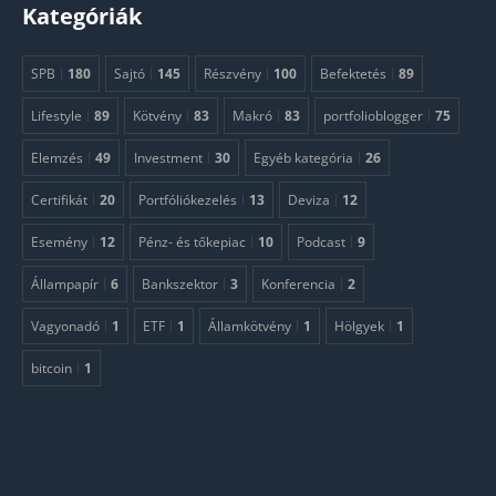
Kategóriák
SPB
180
Sajtó
145
Részvény
100
Befektetés
89
Lifestyle
89
Kötvény
83
Makró
83
portfolioblogger
75
Elemzés
49
Investment
30
Egyéb kategória
26
Certifikát
20
Portfóliókezelés
13
Deviza
12
Esemény
12
Pénz- és tőkepiac
10
Podcast
9
Állampapír
6
Bankszektor
3
Konferencia
2
Vagyonadó
1
ETF
1
Államkötvény
1
Hölgyek
1
bitcoin
1