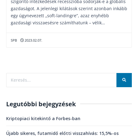
szigorító intézkedések recesszióba sodorják-e a globális
gazdaságot. A jelenlegi kilátások szerint azonban inkább
egy úgynevezett „soft-landingre”, azaz enyhébb
gazdasági visszaesésre számíthatunk – vélik…
SPB
2023.02.07.
Legutóbbi bejegyzések
Kriptopiaci kitekintő a Forbes-ban
Újabb sikeres, futamidő előtti visszahívás: 15,5%-os