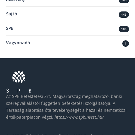
100
Sajtó
145
SPB
180
Vagyonadó
1
Az SPB Befektetési Zrt. Magyarország meghatározó, banki
szerepvállalástól független befektetési szolgáltatója. A
Társaság alapítása óta tevékenységét a hazai és nemzetközi
értékpapírpiacon végzi.
https://www.spbinvest.hu/