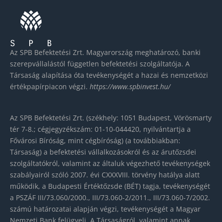
Az SPB Befektetési Zrt. Magyarország meghatározó, banki
szerepvállalástól független befektetési szolgáltatója. A
Társaság alapítása óta tevékenységét a hazai és nemzetközi
értékpapírpiacon végzi.
https://www.spbinvest.hu/
Az SPB Befektetési Zrt. (székhely: 1051 Budapest, Vörösmarty
tér 7-8.; cégjegyzékszám: 01-10-044420, nyilvántartja a
Fővárosi Bíróság, mint cégbíróság) (a továbbiakban:
Társaság) a befektetési vállalkozásokról és az árutőzsdei
szolgáltatókról, valamint az általuk végezhető tevékenységek
szabályairól szóló 2007. évi CXXXVIII. törvény hatálya alatt
működik, a Budapesti Értéktőzsde (BÉT) tagja, tevékenységét
a PSZÁF III/73.060/2000., III/73.060-2/2011., III/73.060-7/2002.
számú határozatai alapján végzi, tevékenységét a Magyar
Nemzeti Bank felügyeli. A Társaságról, valamint annak