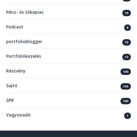
Pénz- és tőkepiac
10
Podcast
9
portfolioblogger
75
Portfóliókezelés
13
Részvény
100
Sajtó
145
SPB
180
Vagyonadó
1