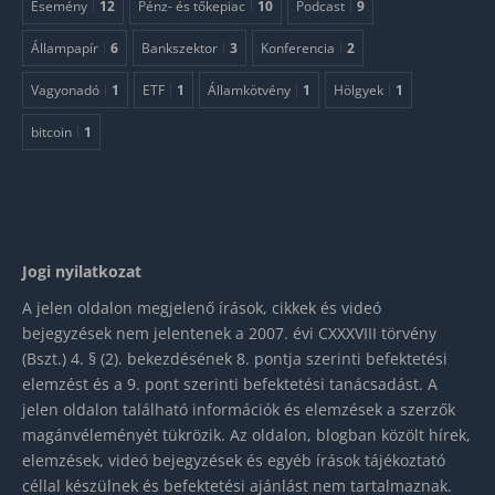
Esemény
12
Pénz- és tőkepiac
10
Podcast
9
Állampapír
6
Bankszektor
3
Konferencia
2
Vagyonadó
1
ETF
1
Államkötvény
1
Hölgyek
1
bitcoin
1
Jogi nyilatkozat
A jelen oldalon megjelenő írások, cikkek és videó
bejegyzések nem jelentenek a 2007. évi CXXXVIII törvény
(Bszt.) 4. § (2). bekezdésének 8. pontja szerinti befektetési
elemzést és a 9. pont szerinti befektetési tanácsadást. A
jelen oldalon található információk és elemzések a szerzők
magánvéleményét tükrözik. Az oldalon, blogban közölt hírek,
elemzések, videó bejegyzések és egyéb írások tájékoztató
céllal készülnek és befektetési ajánlást nem tartalmaznak.