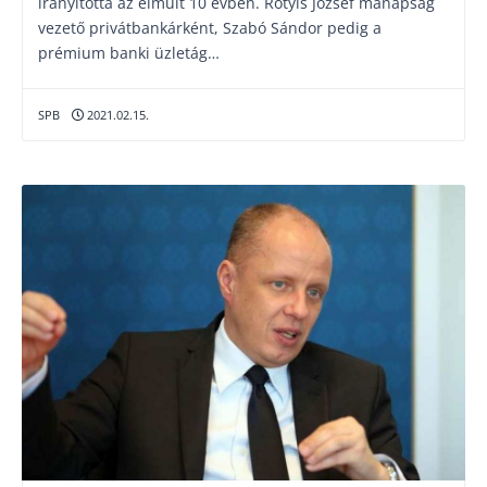
irányította az elmúlt 10 évben. Rotyis József manapság
vezető privátbankárként, Szabó Sándor pedig a
prémium banki üzletág…
SPB
2021.02.15.