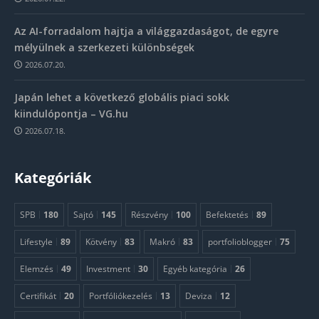
Az AI-forradalom hajtja a világgazdaságot, de egyre
mélyülnek a szerkezeti különbségek
2026.07.20.
Japán lehet a következő globális piaci sokk
kiindulópontja – VG.hu
2026.07.18.
Kategóriák
SPB
180
Sajtó
145
Részvény
100
Befektetés
89
Lifestyle
89
Kötvény
83
Makró
83
portfolioblogger
75
Elemzés
49
Investment
30
Egyéb kategória
26
Certifikát
20
Portfóliókezelés
13
Deviza
12