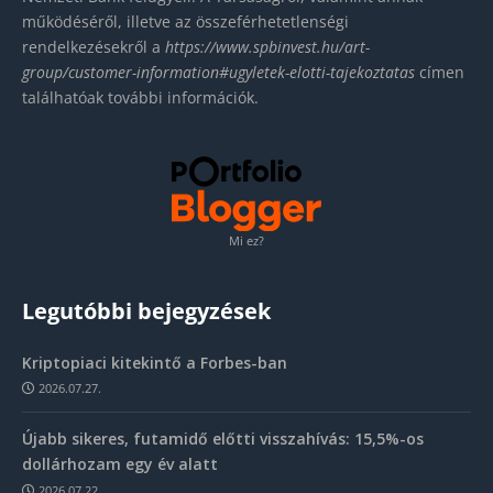
működéséről, illetve az összeférhetetlenségi
rendelkezésekről a
https://www.spbinvest.hu/
art-
group/customer-
information#ugyletek-elotti-
tajekoztatas
címen
találhatóak további információk.
Mi ez?
Legutóbbi bejegyzések
Kriptopiaci kitekintő a Forbes-ban
2026.07.27.
Újabb sikeres, futamidő előtti visszahívás: 15,5%-os
dollárhozam egy év alatt
2026.07.22.