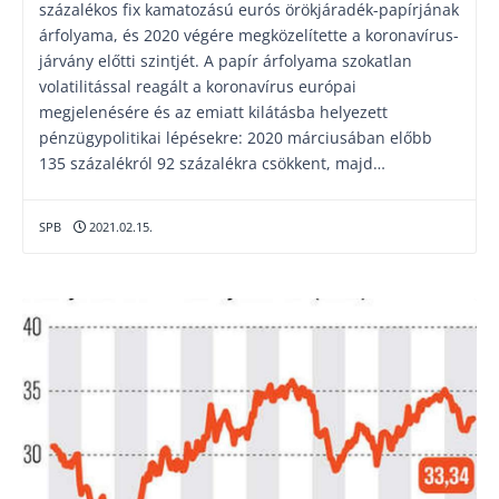
százalékos fix kamatozású eurós örökjáradék-papírjának
árfolyama, és 2020 végére megközelítette a koronavírus-
járvány előtti szintjét. A papír árfolyama szokatlan
volatilitással reagált a koronavírus európai
megjelenésére és az emiatt kilátásba helyezett
pénzügypolitikai lépésekre: 2020 márciusában előbb
135 százalékról 92 százalékra csökkent, majd…
SPB
2021.02.15.