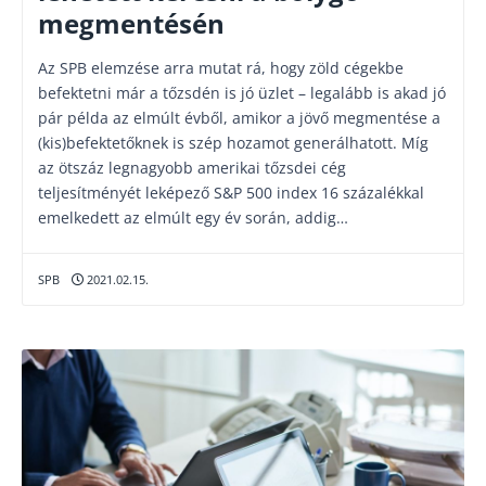
megmentésén
Az SPB elemzése arra mutat rá, hogy zöld cégekbe
befektetni már a tőzsdén is jó üzlet – legalább is akad jó
pár példa az elmúlt évből, amikor a jövő megmentése a
(kis)befektetőknek is szép hozamot generálhatott. Míg
az ötszáz legnagyobb amerikai tőzsdei cég
teljesítményét leképező S&P 500 index 16 százalékkal
emelkedett az elmúlt egy év során, addig…
SPB
2021.02.15.