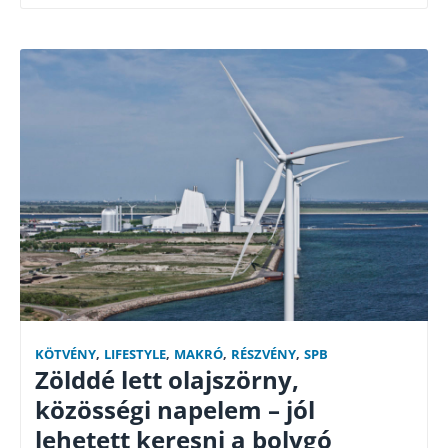
KÖTVÉNY
,
LIFESTYLE
,
MAKRÓ
,
RÉSZVÉNY
,
SPB
Zölddé lett olajszörny,
közösségi napelem – jól
lehetett keresni a bolygó