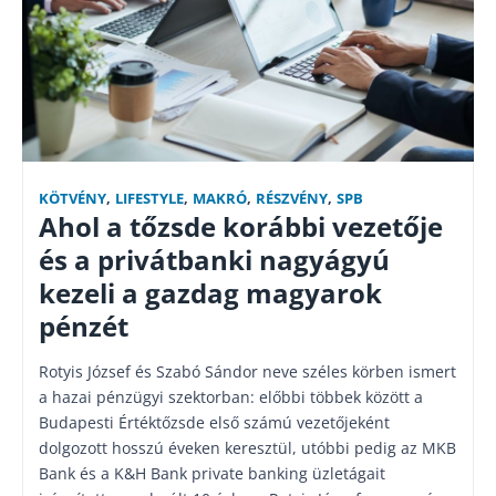
KÖTVÉNY
,
LIFESTYLE
,
MAKRÓ
,
RÉSZVÉNY
,
SPB
Ahol a tőzsde korábbi vezetője
és a privátbanki nagyágyú
kezeli a gazdag magyarok
pénzét
Rotyis József és Szabó Sándor neve széles körben ismert
a hazai pénzügyi szektorban: előbbi többek között a
Budapesti Értéktőzsde első számú vezetőjeként
dolgozott hosszú éveken keresztül, utóbbi pedig az MKB
Bank és a K&H Bank private banking üzletágait