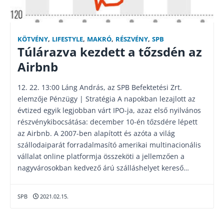
KÖTVÉNY
,
LIFESTYLE
,
MAKRÓ
,
RÉSZVÉNY
,
SPB
Túlárazva kezdett a tőzsdén az
Airbnb
12. 22. 13:00 Láng András, az SPB Befektetési Zrt.
elemzője Pénzügy | Stratégia A napokban lezajlott az
évtized egyik legjobban várt IPO-ja, azaz első nyilvános
részvénykibocsátása: december 10-én tőzsdére lépett
az Airbnb. A 2007-ben alapított és azóta a világ
szállodaiparát forradalmasító amerikai multinacionális
vállalat online platformja összeköti a jellemzően a
nagyvárosokban kedvező árú szálláshelyet kereső…
SPB
2021.02.15.