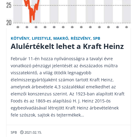
KÖTVÉNY
,
LIFESTYLE
,
MAKRÓ
,
RÉSZVÉNY
,
SPB
Alulértékelt lehet a Kraft Heinz
Február 11-én hozza nyilvánosságra a tavalyi évre
vonatkozó pénzügyi jelentését az évszázados múltra
visszatekintő, a világ ötödik legnagyobb
élelmiszergyártójaként számon tartott Kraft Heinz,
amelynek árbevétele 4,3 százalékkal emelkedhet az
elemzői konszenzus szerint. Az 1923-ban alapított Kraft
Foods és az 1869-es alapítású H. J. Heinz 2015-ös
egybeolvadásával létrejött Kraft Heinz árbevételének
fele szószok, sajtok és tejtermékek…
SPB
2021.02.15.