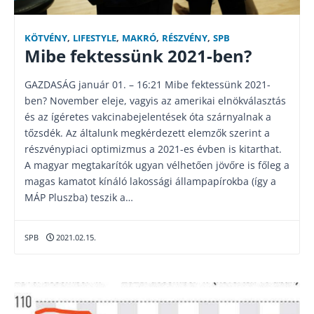
KÖTVÉNY
,
LIFESTYLE
,
MAKRÓ
,
RÉSZVÉNY
,
SPB
Mibe fektessünk 2021-ben?
GAZDASÁG január 01. – 16:21 Mibe fektessünk 2021-
ben? November eleje, vagyis az amerikai elnökválasztás
és az ígéretes vakcinabejelentések óta szárnyalnak a
tőzsdék. Az általunk megkérdezett elemzők szerint a
részvénypiaci optimizmus a 2021-es évben is kitarthat.
A magyar megtakarítók ugyan vélhetően jövőre is főleg a
magas kamatot kínáló lakossági állampapírokba (így a
MÁP Pluszba) teszik a…
SPB
2021.02.15.