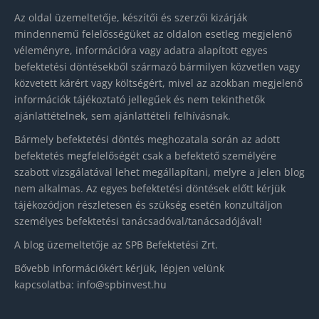
Az oldal üzemeltetője, készítői és szerzői kizárják
mindennemű felelősségüket az oldalon esetleg megjelenő
véleményre, információra vagy adatra alapított egyes
befektetési döntésekből származó bármilyen közvetlen vagy
közvetett kárért vagy költségért, mivel az azokban megjelenő
információk tájékoztató jellegűek és nem tekinthetők
ajánlattételnek, sem ajánlattételi felhívásnak.
Bármely befektetési döntés meghozatala során az adott
befektetés megfelelőségét csak a befektető személyére
szabott vizsgálatával lehet megállapítani, melyre a jelen blog
nem alkalmas. Az egyes befektetési döntések előtt kérjük
tájékozódjon részletesen és szükség esetén konzultáljon
személyes befektetési tanácsadóval/tanácsadójával!
A blog üzemeltetője az SPB Befektetési Zrt.
Bővebb információkért kérjük, lépjen velünk
kapcsolatba:
info@spbinvest.hu