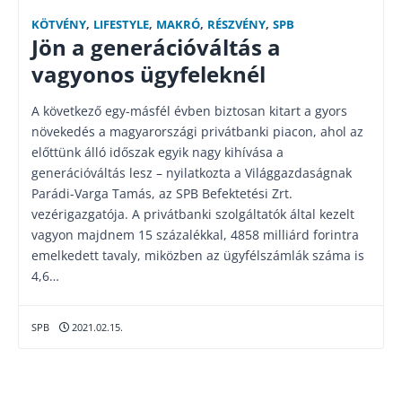
KÖTVÉNY
,
LIFESTYLE
,
MAKRÓ
,
RÉSZVÉNY
,
SPB
Jön a generációváltás a
vagyonos ügyfeleknél
A következő egy-másfél évben biztosan kitart a gyors
növekedés a magyarországi privátbanki piacon, ahol az
előttünk álló időszak egyik nagy kihívása a
generációváltás lesz – nyilatkozta a Világgazdaságnak
Parádi-Varga Tamás, az SPB Befektetési Zrt.
vezérigazgatója. A privátbanki szolgáltatók által kezelt
vagyon majdnem 15 százalékkal, 4858 milliárd forintra
emelkedett tavaly, miközben az ügyfélszámlák száma is
4,6…
SPB
2021.02.15.