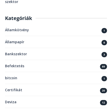
szektor
Kategóriák
Államkötvény
1
Állampapír
6
Bankszektor
3
Befektetés
89
bitcoin
1
Certifikát
20
Deviza
12