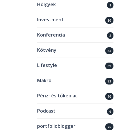
Hölgyek
1
Investment
30
Konferencia
2
Kötvény
83
Lifestyle
89
Makró
83
Pénz- és tőkepiac
10
Podcast
9
portfolioblogger
75