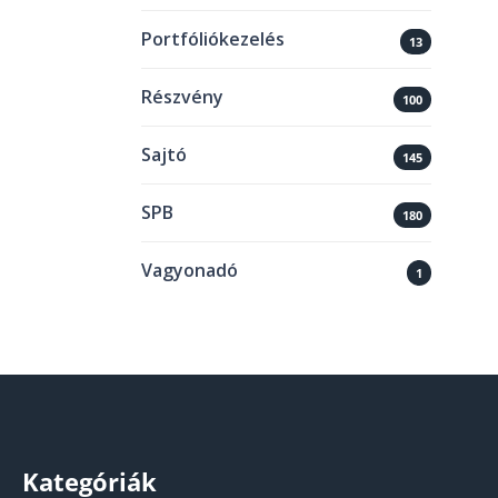
Portfóliókezelés
13
Részvény
100
Sajtó
145
SPB
180
Vagyonadó
1
Kategóriák