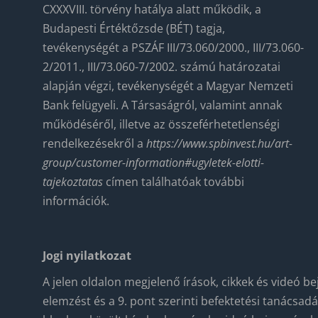
CXXXVIII. törvény hatálya alatt működik, a
Budapesti Értéktőzsde (BÉT) tagja,
tevékenységét a PSZÁF III/73.060/2000., III/73.060-
2/2011., III/73.060-7/2002. számú határozatai
alapján végzi, tevékenységét a Magyar Nemzeti
Bank felügyeli. A Társaságról, valamint annak
működéséről, illetve az összeférhetetlenségi
rendelkezésekről a
https://www.spbinvest.hu/
art-
group/customer-
information#ugyletek-elotti-
tajekoztatas
címen találhatóak további
információk.
Jogi nyilatkozat
A jelen oldalon megjelenő írások, cikkek és videó bej
elemzést és a 9. pont szerinti befektetési tanácsad