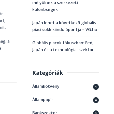
mélyülnek a szerkezeti
különbségek
ár
rt,
Japán lehet a következő globális
ít.
piaci sokk kiindulópontja – VG.hu
a
meg, a
Globális piacok fókuszban: Fed,
e
Japán és a technológiai szektor
Kategóriák
Államkötvény
1
Állampapír
6
Bankszektor
3