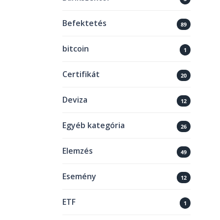
Befektetés
89
bitcoin
1
Certifikát
20
Deviza
12
Egyéb kategória
26
Elemzés
49
Esemény
12
ETF
1