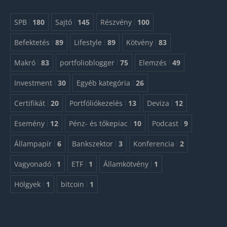
SPB
180
Sajtó
145
Részvény
100
Befektetés
89
Lifestyle
89
Kötvény
83
Makró
83
portfolioblogger
75
Elemzés
49
Investment
30
Egyéb kategória
26
Certifikát
20
Portfóliókezelés
13
Deviza
12
Esemény
12
Pénz- és tőkepiac
10
Podcast
9
Állampapír
6
Bankszektor
3
Konferencia
2
Vagyonadó
1
ETF
1
Államkötvény
1
Hölgyek
1
bitcoin
1