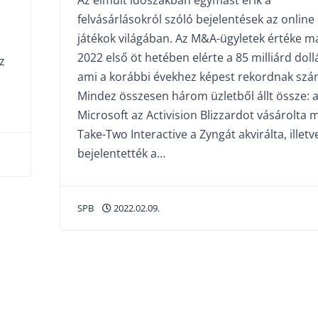
Az elmúlt időszakban egymást érik a
felvásárlásokról szóló bejelentések az online
játékok világában. Az M&A-ügyletek értéke m
2022 első öt hetében elérte a 85 milliárd dollá
z
ami a korábbi évekhez képest rekordnak szám
Mindez összesen három üzletből állt össze: 
Microsoft az Activision Blizzardot vásárolta 
Take-Two Interactive a Zyngát akvirálta, illetv
bejelentették a…
SPB
2022.02.09.