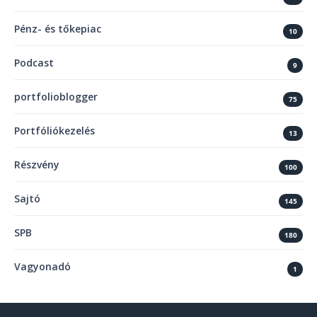
Pénz- és tőkepiac
10
Podcast
9
portfolioblogger
75
Portfóliókezelés
13
Részvény
100
Sajtó
145
SPB
180
Vagyonadó
1