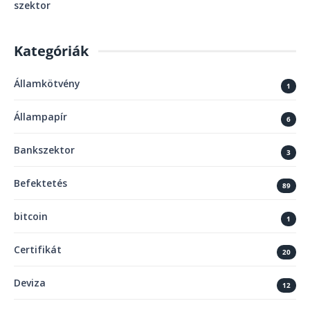
szektor
Kategóriák
Államkötvény
1
Állampapír
6
Bankszektor
3
Befektetés
89
bitcoin
1
Certifikát
20
Deviza
12