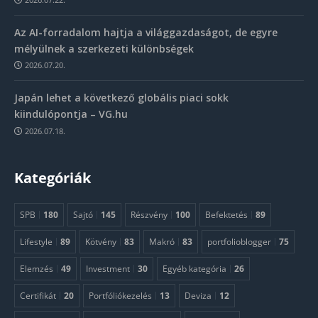
Az AI-forradalom hajtja a világgazdaságot, de egyre
mélyülnek a szerkezeti különbségek
2026.07.20.
Japán lehet a következő globális piaci sokk
kiindulópontja – VG.hu
2026.07.18.
Kategóriák
SPB
180
Sajtó
145
Részvény
100
Befektetés
89
Lifestyle
89
Kötvény
83
Makró
83
portfolioblogger
75
Elemzés
49
Investment
30
Egyéb kategória
26
Certifikát
20
Portfóliókezelés
13
Deviza
12