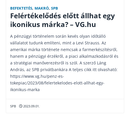
BEFEKTETÉS
,
MAKRÓ
,
SPB
Felértékelődés előtt állhat egy
ikonikus márka? – VG.hu
A pénzügyi történelem során kevés olyan időtálló
vállalatot tudunk említeni, mint a Levi Strauss. Az
amerikai márka története nemcsak a farmerkészítésről,
hanem a pénzügyi érzékről, a piaci alkalmazkodásról és
a stratégiai manőverezésről is szól. A szerző Láng
András, az SPB privátbankára A teljes cikk itt olvasható:
https://www.vg.hu/penz-es-
tokepiac/2023/08/felertekelodes-elott-allhat-egy-
ikonikus-marka
SPB
2023.09.01.