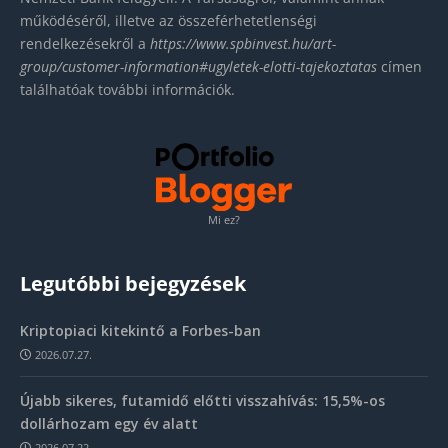
működéséről, illetve az összeférhetetlenségi
rendelkezésekről a
https://www.spbinvest.hu/
art-
group/customer-
information#ugyletek-elotti-
tajekoztatas
címen
találhatóak további információk.
Mi ez?
Legutóbbi bejegyzések
Kriptopiaci kitekintő a Forbes-ban
2026.07.27.
Újabb sikeres, futamidő előtti visszahívás: 15,5%-os
dollárhozam egy év alatt
2026.07.22.