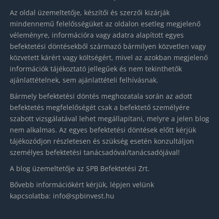
Az oldal üzemeltetője, készítői és szerzői kizárják
mindennemű felelősségüket az oldalon esetleg megjelenő
véleményre, információra vagy adatra alapított egyes
befektetési döntésekből származó bármilyen közvetlen vagy
közvetett kárért vagy költségért, mivel az azokban megjelenő
információk tájékoztató jellegűek és nem tekinthetők
ajánlattételnek, sem ajánlattételi felhívásnak.
Bármely befektetési döntés meghozatala során az adott
befektetés megfelelőségét csak a befektető személyére
szabott vizsgálatával lehet megállapítani, melyre a jelen blog
nem alkalmas. Az egyes befektetési döntések előtt kérjük
tájékozódjon részletesen és szükség esetén konzultáljon
személyes befektetési tanácsadóval/tanácsadójával!
A blog üzemeltetője az SPB Befektetési Zrt.
Bővebb információkért kérjük, lépjen velünk
kapcsolatba:
info@spbinvest.hu