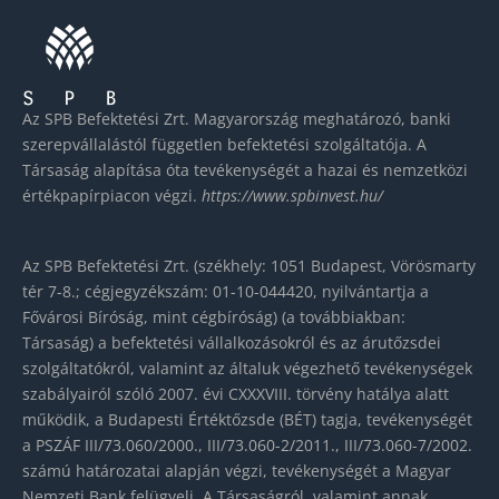
Az SPB Befektetési Zrt. Magyarország meghatározó, banki
szerepvállalástól független befektetési szolgáltatója. A
Társaság alapítása óta tevékenységét a hazai és nemzetközi
értékpapírpiacon végzi.
https://www.spbinvest.hu/
Az SPB Befektetési Zrt. (székhely: 1051 Budapest, Vörösmarty
tér 7-8.; cégjegyzékszám: 01-10-044420, nyilvántartja a
Fővárosi Bíróság, mint cégbíróság) (a továbbiakban:
Társaság) a befektetési vállalkozásokról és az árutőzsdei
szolgáltatókról, valamint az általuk végezhető tevékenységek
szabályairól szóló 2007. évi CXXXVIII. törvény hatálya alatt
működik, a Budapesti Értéktőzsde (BÉT) tagja, tevékenységét
a PSZÁF III/73.060/2000., III/73.060-2/2011., III/73.060-7/2002.
számú határozatai alapján végzi, tevékenységét a Magyar
Nemzeti Bank felügyeli. A Társaságról, valamint annak