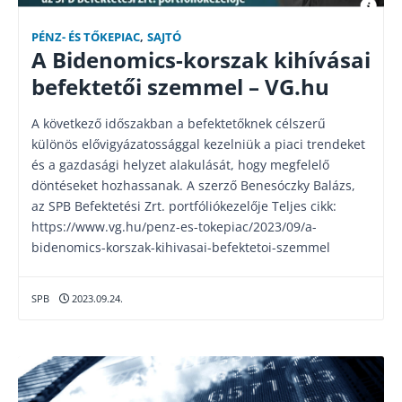
PÉNZ- ÉS TŐKEPIAC
,
SAJTÓ
A Bidenomics-korszak kihívásai
befektetői szemmel – VG.hu
A következő időszakban a befektetőknek célszerű
különös elővigyázatossággal kezelniük a piaci trendeket
és a gazdasági helyzet alakulását, hogy megfelelő
döntéseket hozhassanak. A szerző Benesóczky Balázs,
az SPB Befektetési Zrt. portfóliókezelője Teljes cikk:
https://www.vg.hu/penz-es-tokepiac/2023/09/a-
bidenomics-korszak-kihivasai-befektetoi-szemmel
SPB
2023.09.24.