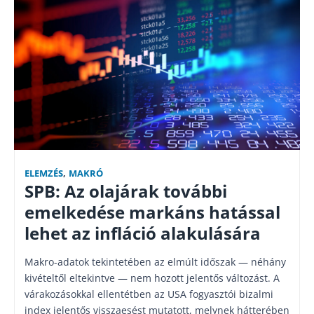
ELEMZÉS
,
MAKRÓ
SPB: Az olajárak további
emelkedése markáns hatással
lehet az infláció alakulására
Makro-adatok tekintetében az elmúlt időszak — néhány
kivételtől eltekintve — nem hozott jelentős változást. A
várakozásokkal ellentétben az USA fogyasztói bizalmi
index jelentős visszaesést mutatott, melynek hátterében