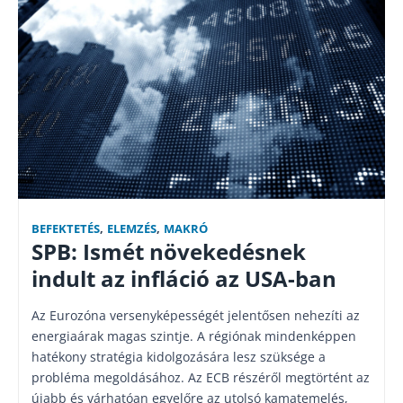
BEFEKTETÉS
,
ELEMZÉS
,
MAKRÓ
SPB: Ismét növekedésnek
indult az infláció az USA-ban
Az Eurozóna versenyképességét jelentősen nehezíti az
energiaárak magas szintje. A régiónak mindenképpen
hatékony stratégia kidolgozására lesz szüksége a
probléma megoldásához. Az ECB részéről megtörtént az
újabb és várhatóan egyelőre az utolsó kamatemelés,