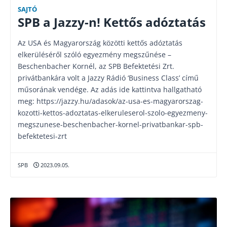
SAJTÓ
SPB a Jazzy-n! Kettős adóztatás
Az USA és Magyarország közötti kettős adóztatás
elkerüléséről szóló egyezmény megszűnése –
Beschenbacher Kornél, az SPB Befektetési Zrt.
privátbankára volt a Jazzy Rádió ‘Business Class’ című
műsorának vendége. Az adás ide kattintva hallgatható
meg: https://jazzy.hu/adasok/az-usa-es-magyarorszag-
kozotti-kettos-adoztatas-elkeruleserol-szolo-egyezmeny-
megszunese-beschenbacher-kornel-privatbankar-spb-
befektetesi-zrt
SPB
2023.09.05.