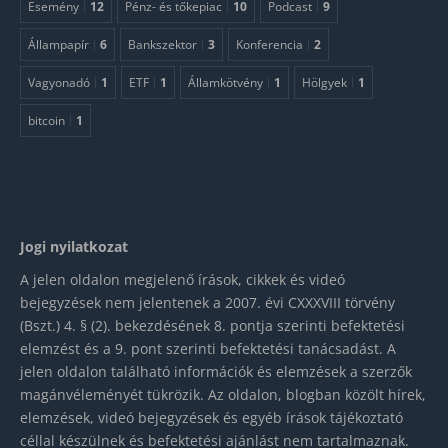
Esemény
12
Pénz- és tőkepiac
10
Podcast
9
Állampapír
6
Bankszektor
3
Konferencia
2
Vagyonadó
1
ETF
1
Államkötvény
1
Hölgyek
1
bitcoin
1
Jogi nyilatkozat
A jelen oldalon megjelenő írások, cikkek és videó
bejegyzések nem jelentenek a 2007. évi CXXXVIII törvény
(Bszt.) 4. § (2). bekezdésének 8. pontja szerinti befektetési
elemzést és a 9. pont szerinti befektetési tanácsadást. A
jelen oldalon található információk és elemzések a szerzők
magánvéleményét tükrözik. Az oldalon, blogban közölt hírek,
elemzések, videó bejegyzések és egyéb írások tájékoztató
céllal készülnek és befektetési ajánlást nem tartalmaznak.