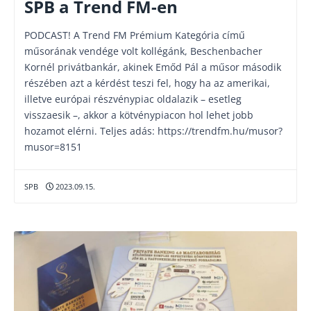
SPB a Trend FM-en
PODCAST! A Trend FM Prémium Kategória című
műsorának vendége volt kollégánk, Beschenbacher
Kornél privátbankár, akinek Emőd Pál a műsor második
részében azt a kérdést teszi fel, hogy ha az amerikai,
illetve európai részvénypiac oldalazik – esetleg
visszaesik –, akkor a kötvénypiacon hol lehet jobb
hozamot elérni. Teljes adás: https://trendfm.hu/musor?
musor=8151
SPB
2023.09.15.