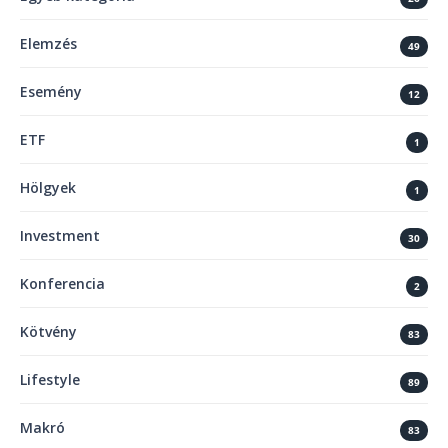
Elemzés
49
Esemény
12
ETF
1
Hölgyek
1
Investment
30
Konferencia
2
Kötvény
83
Lifestyle
89
Makró
83