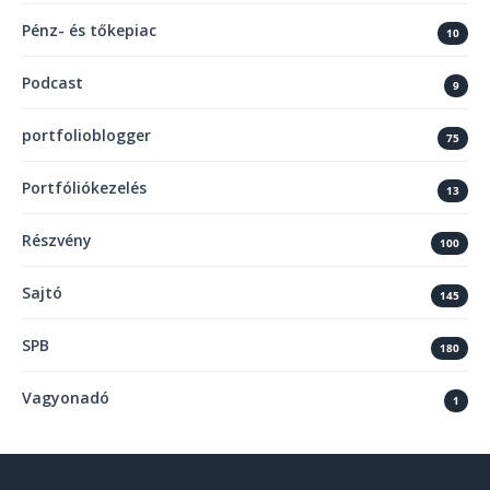
Pénz- és tőkepiac
10
Podcast
9
portfolioblogger
75
Portfóliókezelés
13
Részvény
100
Sajtó
145
SPB
180
Vagyonadó
1