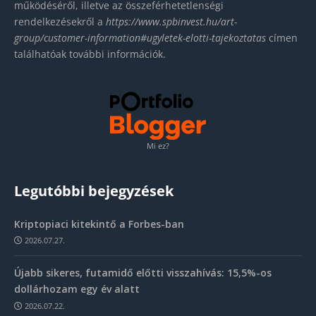
működéséről, illetve az összeférhetetlenségi
rendelkezésekről a
https://www.spbinvest.hu/
art-
group/customer-
information#ugyletek-elotti-
tajekoztatas
címen
találhatóak további információk.
Mi ez?
Legutóbbi bejegyzések
Kriptopiaci kitekintő a Forbes-ban
2026.07.27.
Újabb sikeres, futamidő előtti visszahívás: 15,5%-os
dollárhozam egy év alatt
2026.07.22.