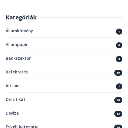
Kategóriák
Államkötvény
1
Állampapír
6
Bankszektor
3
Befektetés
89
bitcoin
1
Certifikát
20
Deviza
12
Egyéb kategória
26