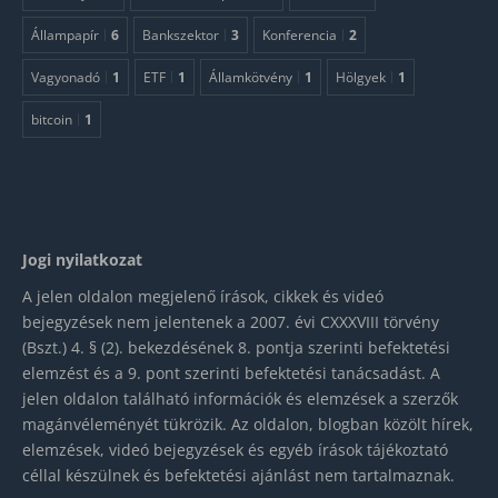
Állampapír
6
Bankszektor
3
Konferencia
2
Vagyonadó
1
ETF
1
Államkötvény
1
Hölgyek
1
bitcoin
1
Jogi nyilatkozat
A jelen oldalon megjelenő írások, cikkek és videó
bejegyzések nem jelentenek a 2007. évi CXXXVIII törvény
(Bszt.) 4. § (2). bekezdésének 8. pontja szerinti befektetési
elemzést és a 9. pont szerinti befektetési tanácsadást. A
jelen oldalon található információk és elemzések a szerzők
magánvéleményét tükrözik. Az oldalon, blogban közölt hírek,
elemzések, videó bejegyzések és egyéb írások tájékoztató
céllal készülnek és befektetési ajánlást nem tartalmaznak.