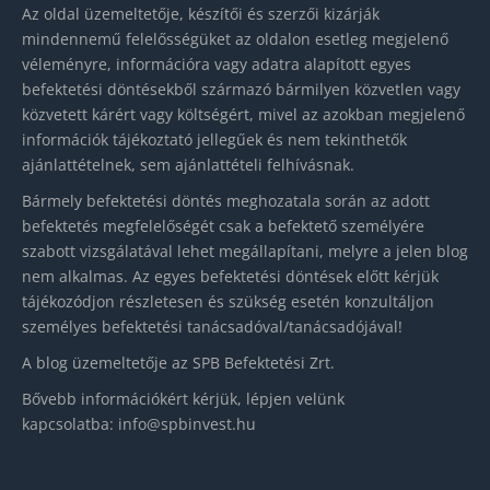
Az oldal üzemeltetője, készítői és szerzői kizárják
mindennemű felelősségüket az oldalon esetleg megjelenő
véleményre, információra vagy adatra alapított egyes
befektetési döntésekből származó bármilyen közvetlen vagy
közvetett kárért vagy költségért, mivel az azokban megjelenő
információk tájékoztató jellegűek és nem tekinthetők
ajánlattételnek, sem ajánlattételi felhívásnak.
Bármely befektetési döntés meghozatala során az adott
befektetés megfelelőségét csak a befektető személyére
szabott vizsgálatával lehet megállapítani, melyre a jelen blog
nem alkalmas. Az egyes befektetési döntések előtt kérjük
tájékozódjon részletesen és szükség esetén konzultáljon
személyes befektetési tanácsadóval/tanácsadójával!
A blog üzemeltetője az SPB Befektetési Zrt.
Bővebb információkért kérjük, lépjen velünk
kapcsolatba:
info@spbinvest.hu