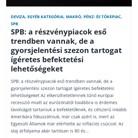
DEVIZA
,
EGYÉB KATEGÓRIA
,
MAKRÓ
,
PÉNZ- ÉS TŐKEPIAC
,
SPB
SPB: a részvénypiacok eső
trendben vannak, de a
gyorsjelentési szezon tartogat
ígéretes befektetési
lehetőségeket
SPB: a részvénypiacok eső trendben vannak, de a
gyorsjelentési szezon tartogat ígéretes befektetési
lehetőségeket Az elkerülhetetlennek tűnő európai
recesszió miatt az eurózónától továbbra is érdemes
távolságot tartaniuk a befektetőknek, és célszerű inkább
Amerikára fókuszálniuk, már csak azért is, mert az
Egyesült Államok már elérhette az inflációs csúcsot. Az
olaj árfolyama akár tartósan is 80 és…