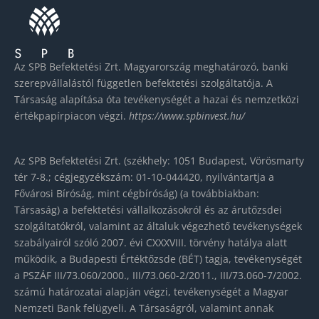
Az SPB Befektetési Zrt. Magyarország meghatározó, banki
szerepvállalástól független befektetési szolgáltatója. A
Társaság alapítása óta tevékenységét a hazai és nemzetközi
értékpapírpiacon végzi.
https://www.spbinvest.hu/
Az SPB Befektetési Zrt. (székhely: 1051 Budapest, Vörösmarty
tér 7-8.; cégjegyzékszám: 01-10-044420, nyilvántartja a
Fővárosi Bíróság, mint cégbíróság) (a továbbiakban:
Társaság) a befektetési vállalkozásokról és az árutőzsdei
szolgáltatókról, valamint az általuk végezhető tevékenységek
szabályairól szóló 2007. évi CXXXVIII. törvény hatálya alatt
működik, a Budapesti Értéktőzsde (BÉT) tagja, tevékenységét
a PSZÁF III/73.060/2000., III/73.060-2/2011., III/73.060-7/2002.
számú határozatai alapján végzi, tevékenységét a Magyar
Nemzeti Bank felügyeli. A Társaságról, valamint annak