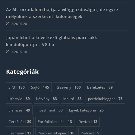
Az AI-forradalom hajtja a világgazdaságot, de egyre
mélyülnek a szerkezeti különbségek
2026.07.20.
Japán lehet a következő globális piaci sokk
kiindulópontja – VG.hu
2026.07.18.
Kategóriák
SPB
180
Sajtó
145
Részvény
100
Befektetés
89
Lifestyle
89
Kötvény
83
Makró
83
portfolioblogger
75
Elemzés
49
Investment
30
Egyéb kategória
26
Certifikát
20
Portfóliókezelés
13
Deviza
12
Esemény
12
Pénz- és tőkepiac
10
Podcast
9