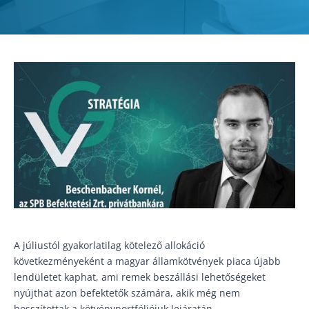
A júliustól gyakorlatilag kötelező allokáció
következményeként a magyar államkötvények piaca újabb
lendületet kaphat, ami remek beszállási lehetőségeket
nyújthat azon befektetők számára, akik még nem
hosszítottak a kötvényportfóliójuk lejáratán.