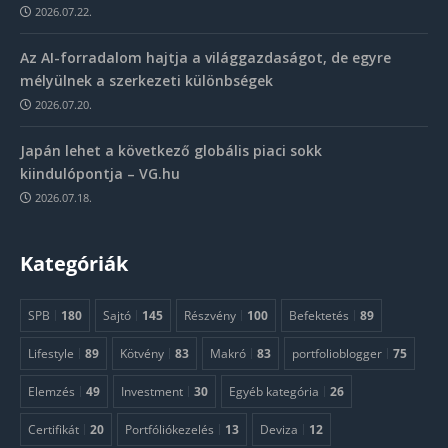
2026.07.22.
Az AI-forradalom hajtja a világgazdaságot, de egyre
mélyülnek a szerkezeti különbségek
2026.07.20.
Japán lehet a következő globális piaci sokk
kiindulópontja – VG.hu
2026.07.18.
Kategóriák
SPB
180
Sajtó
145
Részvény
100
Befektetés
89
Lifestyle
89
Kötvény
83
Makró
83
portfolioblogger
75
Elemzés
49
Investment
30
Egyéb kategória
26
Certifikát
20
Portfóliókezelés
13
Deviza
12