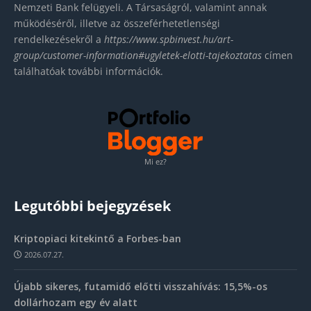
Nemzeti Bank felügyeli. A Társaságról, valamint annak
működéséről, illetve az összeférhetetlenségi
rendelkezésekről a
https://www.spbinvest.hu/
art-
group/customer-
information#ugyletek-elotti-
tajekoztatas
címen
találhatóak további információk.
Mi ez?
Legutóbbi bejegyzések
Kriptopiaci kitekintő a Forbes-ban
2026.07.27.
Újabb sikeres, futamidő előtti visszahívás: 15,5%-os
dollárhozam egy év alatt