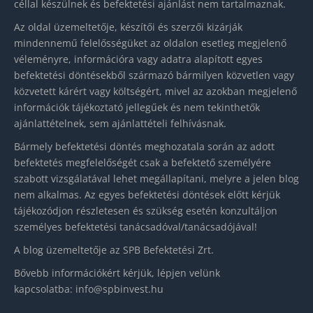
céllal készülnek és befektetési ajánlást nem tartalmaznak.
Az oldal üzemeltetője, készítői és szerzői kizárják
mindennemű felelősségüket az oldalon esetleg megjelenő
véleményre, információra vagy adatra alapított egyes
befektetési döntésekből származó bármilyen közvetlen vagy
közvetett kárért vagy költségért, mivel az azokban megjelenő
információk tájékoztató jellegűek és nem tekinthetők
ajánlattételnek, sem ajánlattételi felhívásnak.
Bármely befektetési döntés meghozatala során az adott
befektetés megfelelőségét csak a befektető személyére
szabott vizsgálatával lehet megállapítani, melyre a jelen blog
nem alkalmas. Az egyes befektetési döntések előtt kérjük
tájékozódjon részletesen és szükség esetén konzultáljon
személyes befektetési tanácsadóval/tanácsadójával!
A blog üzemeltetője az SPB Befektetési Zrt.
Bővebb információkért kérjük, lépjen velünk
kapcsolatba:
info@spbinvest.hu