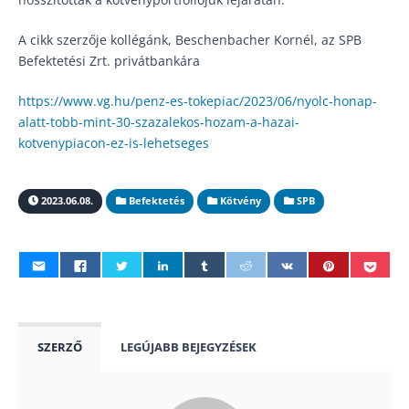
A cikk szerzője kollégánk, Beschenbacher Kornél, az SPB
Befektetési Zrt. privátbankára
https://www.vg.hu/penz-es-tokepiac/2023/06/nyolc-honap-
alatt-tobb-mint-30-szazalekos-hozam-a-hazai-
kotvenypiacon-ez-is-lehetseges
2023.06.08.
Befektetés
Kötvény
SPB
SZERZŐ
LEGÚJABB BEJEGYZÉSEK