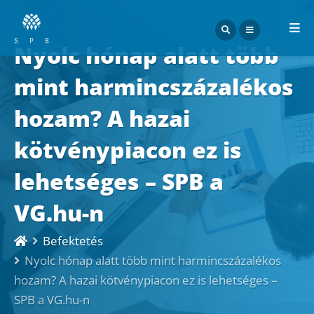
ME
Nyolc hónap alatt több
mint harmincszázalékos
hozam? A hazai
kötvénypiacon ez is
lehetséges – SPB a
VG.hu-n
Befektetés
Nyolc hónap alatt több mint harmincszázalékos
hozam? A hazai kötvénypiacon ez is lehetséges –
SPB a VG.hu-n