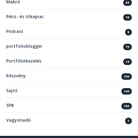
Makró
83
Pénz- és tőkepiac
10
Podcast
9
portfolioblogger
75
Portfóliókezelés
13
Részvény
100
Sajtó
145
SPB
180
Vagyonadó
1