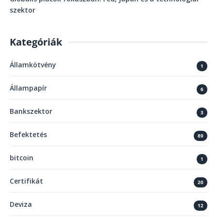
szektor
Kategóriák
Államkötvény
1
Állampapír
6
Bankszektor
3
Befektetés
89
bitcoin
1
Certifikát
20
Deviza
12