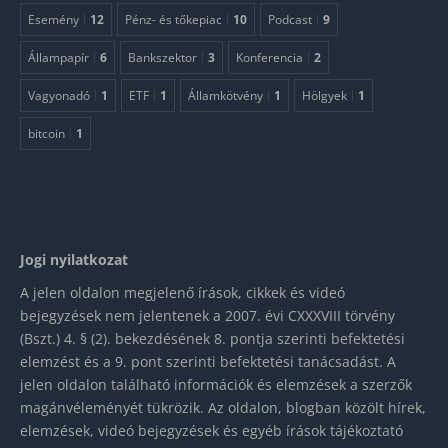
Esemény
12
Pénz- és tőkepiac
10
Podcast
9
Állampapír
6
Bankszektor
3
Konferencia
2
Vagyonadó
1
ETF
1
Államkötvény
1
Hölgyek
1
bitcoin
1
Jogi nyilatkozat
A jelen oldalon megjelenő írások, cikkek és videó
bejegyzések nem jelentenek a 2007. évi CXXXVIII törvény
(Bszt.) 4. § (2). bekezdésének 8. pontja szerinti befektetési
elemzést és a 9. pont szerinti befektetési tanácsadást. A
jelen oldalon található információk és elemzések a szerzők
magánvéleményét tükrözik. Az oldalon, blogban közölt hírek,
elemzések, videó bejegyzések és egyéb írások tájékoztató