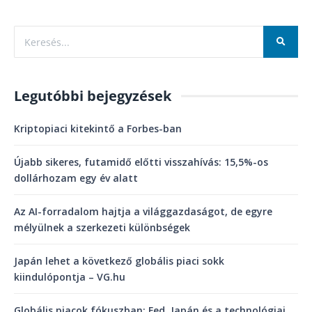
Legutóbbi bejegyzések
Kriptopiaci kitekintő a Forbes-ban
Újabb sikeres, futamidő előtti visszahívás: 15,5%-os
dollárhozam egy év alatt
Az AI-forradalom hajtja a világgazdaságot, de egyre
mélyülnek a szerkezeti különbségek
Japán lehet a következő globális piaci sokk
kiindulópontja – VG.hu
Globális piacok fókuszban: Fed, Japán és a technológiai