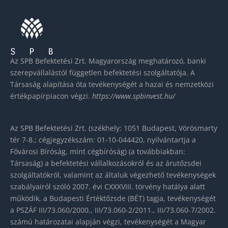
Az SPB Befektetési Zrt. Magyarország meghatározó, banki
szerepvállalástól független befektetési szolgáltatója. A
Társaság alapítása óta tevékenységét a hazai és nemzetközi
értékpapírpiacon végzi.
https://www.spbinvest.hu/
Az SPB Befektetési Zrt. (székhely: 1051 Budapest, Vörösmarty
tér 7-8.; cégjegyzékszám: 01-10-044420, nyilvántartja a
Fővárosi Bíróság, mint cégbíróság) (a továbbiakban:
Társaság) a befektetési vállalkozásokról és az árutőzsdei
szolgáltatókról, valamint az általuk végezhető tevékenységek
szabályairól szóló 2007. évi CXXXVIII. törvény hatálya alatt
működik, a Budapesti Értéktőzsde (BÉT) tagja, tevékenységét
a PSZÁF III/73.060/2000., III/73.060-2/2011., III/73.060-7/2002.
számú határozatai alapján végzi, tevékenységét a Magyar