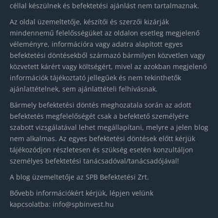
céllal készülnek és befektetési ajánlást nem tartalmaznak.
Az oldal üzemeltetője, készítői és szerzői kizárják
mindennemű felelősségüket az oldalon esetleg megjelenő
véleményre, információra vagy adatra alapított egyes
befektetési döntésekből származó bármilyen közvetlen vagy
közvetett kárért vagy költségért, mivel az azokban megjelenő
információk tájékoztató jellegűek és nem tekinthetők
ajánlattételnek, sem ajánlattételi felhívásnak.
Bármely befektetési döntés meghozatala során az adott
befektetés megfelelőségét csak a befektető személyére
szabott vizsgálatával lehet megállapítani, melyre a jelen blog
nem alkalmas. Az egyes befektetési döntések előtt kérjük
tájékozódjon részletesen és szükség esetén konzultáljon
személyes befektetési tanácsadóval/tanácsadójával!
A blog üzemeltetője az SPB Befektetési Zrt.
Bővebb információkért kérjük, lépjen velünk
kapcsolatba:
info@spbinvest.hu