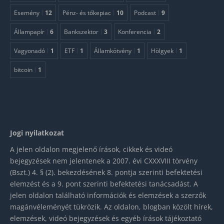
Esemény
12
Pénz- és tőkepiac
10
Podcast
9
Állampapír
6
Bankszektor
3
Konferencia
2
Vagyonadó
1
ETF
1
Államkötvény
1
Hölgyek
1
bitcoin
1
Jogi nyilatkozat
A jelen oldalon megjelenő írások, cikkek és videó
bejegyzések nem jelentenek a 2007. évi CXXXVIII törvény
(Bszt.) 4. § (2). bekezdésének 8. pontja szerinti befektetési
elemzést és a 9. pont szerinti befektetési tanácsadást. A
jelen oldalon található információk és elemzések a szerzők
magánvéleményét tükrözik. Az oldalon, blogban közölt hírek,
elemzések, videó bejegyzések és egyéb írások tájékoztató