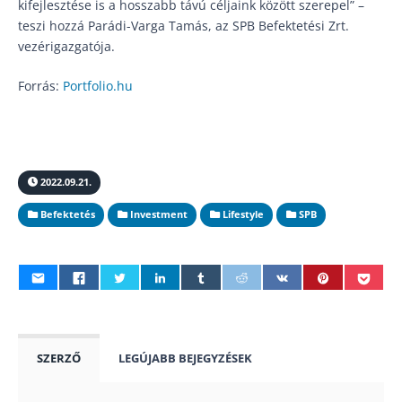
kifejlesztése is a hosszabb távú céljaink között szerepel” –
teszi hozzá Parádi-Varga Tamás, az SPB Befektetési Zrt.
vezérigazgatója.
Forrás:
Portfolio.hu
2022.09.21.
Befektetés
Investment
Lifestyle
SPB
SZERZŐ
LEGÚJABB BEJEGYZÉSEK