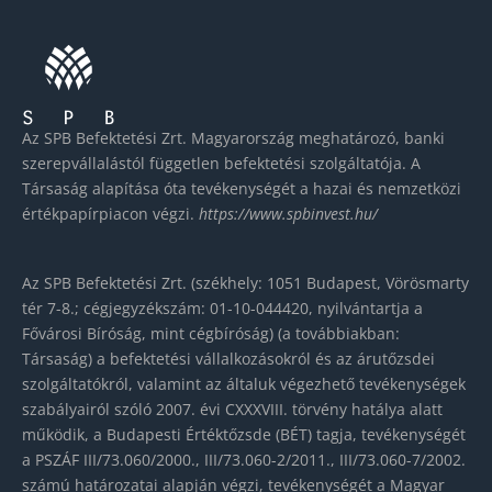
Az SPB Befektetési Zrt. Magyarország meghatározó, banki
szerepvállalástól független befektetési szolgáltatója. A
Társaság alapítása óta tevékenységét a hazai és nemzetközi
értékpapírpiacon végzi.
https://www.spbinvest.hu/
Az SPB Befektetési Zrt. (székhely: 1051 Budapest, Vörösmarty
tér 7-8.; cégjegyzékszám: 01-10-044420, nyilvántartja a
Fővárosi Bíróság, mint cégbíróság) (a továbbiakban:
Társaság) a befektetési vállalkozásokról és az árutőzsdei
szolgáltatókról, valamint az általuk végezhető tevékenységek
szabályairól szóló 2007. évi CXXXVIII. törvény hatálya alatt
működik, a Budapesti Értéktőzsde (BÉT) tagja, tevékenységét
a PSZÁF III/73.060/2000., III/73.060-2/2011., III/73.060-7/2002.
számú határozatai alapján végzi, tevékenységét a Magyar