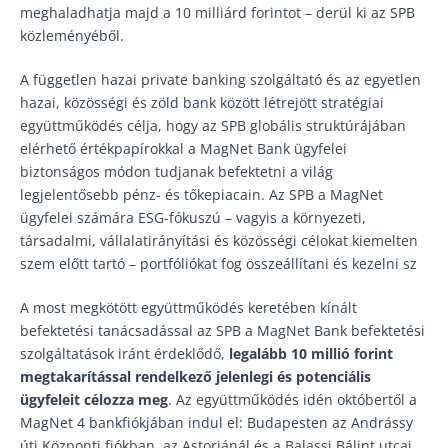
meghaladhatja majd a 10 milliárd forintot – derül ki az SPB
közleményéből.
A független hazai private banking szolgáltató és az egyetlen
hazai, közösségi és zöld bank között létrejött stratégiai
együttműködés célja, hogy az SPB globális struktúrájában
elérhető értékpapírokkal a MagNet Bank ügyfelei
biztonságos módon tudjanak befektetni a világ
legjelentősebb pénz- és tőkepiacain. Az SPB a MagNet
ügyfelei számára ESG-fókuszú – vagyis a környezeti,
társadalmi, vállalatirányítási és közösségi célokat kiemelten
szem előtt tartó – portfóliókat fog összeállítani és kezelni sz
A most megkötött együttműködés keretében kínált
befektetési tanácsadással az SPB a MagNet Bank befektetési
szolgáltatások iránt érdeklődő,
legalább 10 millió forint
megtakarítással rendelkező jelenlegi és potenciális
ügyfeleit célozza meg
. Az együttműködés idén októbertől a
MagNet 4 bankfiókjában indul el: Budapesten az Andrássy
úti Központi fiókban, az Astoriánál és a Balassi Bálint utcai