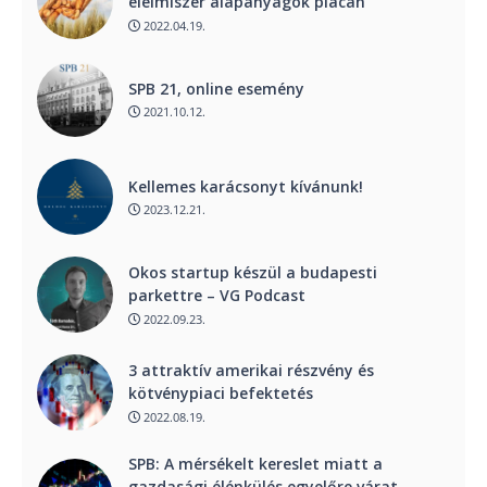
élelmiszer alapanyagok piacán
2022.04.19.
SPB 21, online esemény
2021.10.12.
Kellemes karácsonyt kívánunk!
2023.12.21.
Okos startup készül a budapesti
parkettre – VG Podcast
2022.09.23.
3 attraktív amerikai részvény és
kötvénypiaci befektetés
2022.08.19.
SPB: A mérsékelt kereslet miatt a
gazdasági élénkülés egyelőre várat