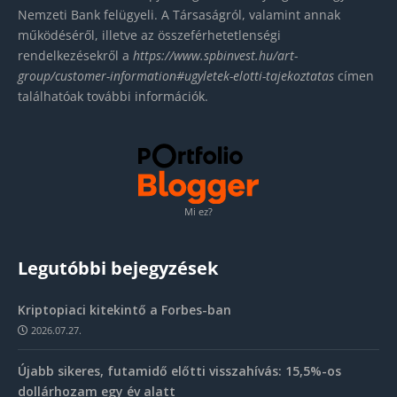
Nemzeti Bank felügyeli. A Társaságról, valamint annak
működéséről, illetve az összeférhetetlenségi
rendelkezésekről a
https://www.spbinvest.hu/
art-
group/customer-
information#ugyletek-elotti-
tajekoztatas
címen
találhatóak további információk.
Mi ez?
Legutóbbi bejegyzések
Kriptopiaci kitekintő a Forbes-ban
2026.07.27.
Újabb sikeres, futamidő előtti visszahívás: 15,5%-os
dollárhozam egy év alatt