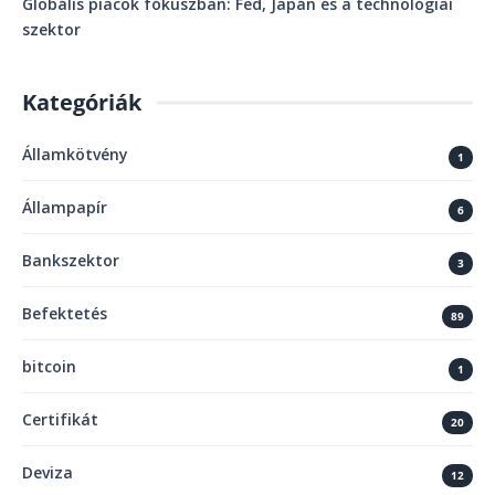
Globális piacok fókuszban: Fed, Japán és a technológiai
szektor
Kategóriák
Államkötvény
1
Állampapír
6
Bankszektor
3
Befektetés
89
bitcoin
1
Certifikát
20
Deviza
12