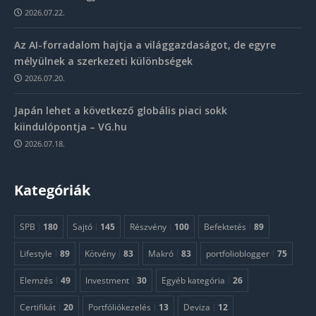
2026.07.22.
Az AI-forradalom hajtja a világgazdaságot, de egyre
mélyülnek a szerkezeti különbségek
2026.07.20.
Japán lehet a következő globális piaci sokk
kiindulópontja – VG.hu
2026.07.18.
Kategóriák
SPB
180
Sajtó
145
Részvény
100
Befektetés
89
Lifestyle
89
Kötvény
83
Makró
83
portfolioblogger
75
Elemzés
49
Investment
30
Egyéb kategória
26
Certifikát
20
Portfóliókezelés
13
Deviza
12