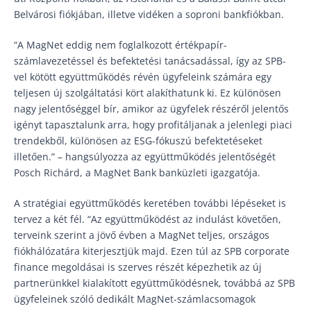
Belvárosi fiókjában, illetve vidéken a soproni bankfiókban.
“A MagNet eddig nem foglalkozott értékpapír-
számlavezetéssel és befektetési tanácsadással, így az SPB-
vel kötött együttműködés révén ügyfeleink számára egy
teljesen új szolgáltatási kört alakíthatunk ki. Ez különösen
nagy jelentőséggel bír, amikor az ügyfelek részéről jelentős
igényt tapasztalunk arra, hogy profitáljanak a jelenlegi piaci
trendekből, különösen az ESG-fókuszú befektetéseket
illetően.” – hangsúlyozza az együttműködés jelentőségét
Posch Richárd, a MagNet Bank banküzleti igazgatója.
A stratégiai együttműködés keretében további lépéseket is
tervez a két fél. “Az együttműködést az indulást követően,
terveink szerint a jövő évben a MagNet teljes, országos
fiókhálózatára kiterjesztjük majd. Ezen túl az SPB corporate
finance megoldásai is szerves részét képezhetik az új
partnerünkkel kialakított együttműködésnek, továbbá az SPB
ügyfeleinek szóló dedikált MagNet-számlacsomagok