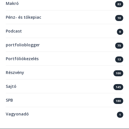
Makró
83
Pénz- és tőkepiac
10
Podcast
9
portfolioblogger
75
Portfóliókezelés
13
Részvény
100
Sajtó
145
SPB
180
Vagyonadó
1