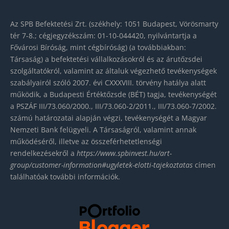
Az SPB Befektetési Zrt. (székhely: 1051 Budapest, Vörösmarty
tér 7-8.; cégjegyzékszám: 01-10-044420, nyilvántartja a
Fővárosi Bíróság, mint cégbíróság) (a továbbiakban:
Társaság) a befektetési vállalkozásokról és az árutőzsdei
szolgáltatókról, valamint az általuk végezhető tevékenységek
szabályairól szóló 2007. évi CXXXVIII. törvény hatálya alatt
működik, a Budapesti Értéktőzsde (BÉT) tagja, tevékenységét
a PSZÁF III/73.060/2000., III/73.060-2/2011., III/73.060-7/2002.
számú határozatai alapján végzi, tevékenységét a Magyar
Nemzeti Bank felügyeli. A Társaságról, valamint annak
működéséről, illetve az összeférhetetlenségi
rendelkezésekről a
https://www.spbinvest.hu/
art-
group/customer-
information#ugyletek-elotti-
tajekoztatas
címen
találhatóak további információk.