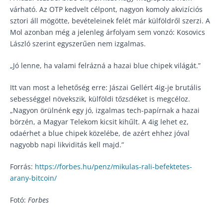
várható. Az OTP kedvelt célpont, nagyon komoly akvizíciós
sztori áll mögötte, bevételeinek felét már külföldről szerzi. A
Mol azonban még a jelenleg árfolyam sem vonzó: Kosovics
László szerint egyszerűen nem izgalmas.
„Jó lenne, ha valami felrázná a hazai blue chipek világát.”
Itt van most a lehetőség erre: Jászai Gellért 4ig-je brutális
sebességgel növekszik, külföldi tőzsdéket is megcéloz.
„Nagyon örülnénk egy jó, izgalmas tech-papírnak a hazai
börzén, a Magyar Telekom kicsit kihűlt. A 4ig lehet ez,
odaérhet a blue chipek közelébe, de azért ehhez jóval
nagyobb napi likviditás kell majd.”
Forrás:
https://forbes.hu/penz/mikulas-rali-befektetes-
arany-bitcoin/
Fotó:
Forbes