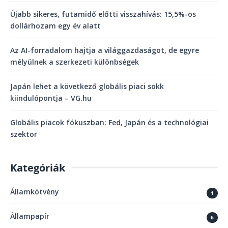
Újabb sikeres, futamidő előtti visszahívás: 15,5%-os
dollárhozam egy év alatt
Az AI-forradalom hajtja a világgazdaságot, de egyre
mélyülnek a szerkezeti különbségek
Japán lehet a következő globális piaci sokk
kiindulópontja – VG.hu
Globális piacok fókuszban: Fed, Japán és a technológiai
szektor
Kategóriák
Államkötvény
1
Állampapír
6