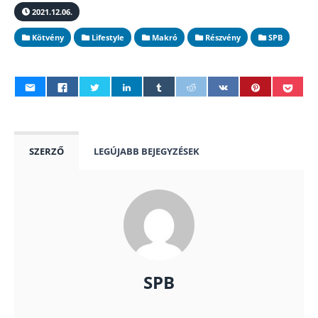
2021.12.06.
Kötvény
Lifestyle
Makró
Részvény
SPB
SZERZŐ
LEGÚJABB BEJEGYZÉSEK
SPB