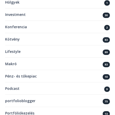
Hölgyek
1
Investment
30
Konferencia
2
Kötvény
83
Lifestyle
89
Makró
83
Pénz- és tőkepiac
10
Podcast
9
portfolioblogger
75
Portfóliókezelés
13