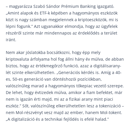
– magyarázza Szabó Sándor Prémium Banking igazgató.
„Amint alapok és ETF-k képében a hagyományos eszközök
közt is nagy számban megjelennek a kriptoeszközök, mi is
lépni fogunk.” Azt ugyanakkor elmondja, hogy az ügyfelek
részéről szinte már mindennapos az érdeklődés a terület
iránt.
Nem akar jóslatokba bocsátkozni, hogy épp mely
kriptovaluta árfolyama hol fog állni hány év múlva, de abban
biztos, hogy az értékmegőrző funkció, azaz a digitálisarany-
lét szinte elkerülhetetlen. „Generációs kérdés is. Amíg a 40-
es, 50-es generáció van döntéshozói pozíciókban,
valószínűleg marad a hagyományos tőkepiac vezető szerepe.
De lehet, hogy évtizedek múlva, amikor a fiam befektet, már
nem is igazán érti majd, mi az a fizikai arany mint piaci
eszköz.” Sőt, valószínűleg elkerülhetetlen lesz a tokenizáció –
nem Mol-részvényt vesz majd az ember, hanem Mol-tokent.
„A digitalizáció és a technikai fejlődés is efelé halad.”