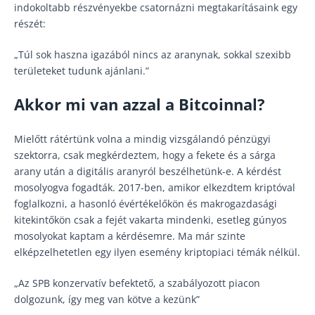
indokoltabb részvényekbe csatornázni megtakarításaink egy
részét:
„Túl sok haszna igazából nincs az aranynak, sokkal szexibb
területeket tudunk ajánlani.”
Akkor mi van azzal a Bitcoinnal?
Mielőtt rátértünk volna a mindig vizsgálandó pénzügyi
szektorra, csak megkérdeztem, hogy a fekete és a sárga
arany után a digitális aranyról beszélhetünk-e. A kérdést
mosolyogva fogadták. 2017-ben, amikor elkezdtem kriptóval
foglalkozni, a hasonló évértékelőkön és makrogazdasági
kitekintőkön csak a fejét vakarta mindenki, esetleg gúnyos
mosolyokat kaptam a kérdésemre. Ma már szinte
elképzelhetetlen egy ilyen esemény kriptopiaci témák nélkül.
„Az SPB konzervatív befektető, a szabályozott piacon
dolgozunk, így meg van kötve a kezünk”