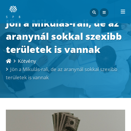
ME
Jön a Mikulás-rali, de az
aranynál sokkal szexibb
területek is vannak
Kötvény
Jön a Mikulás-rali, de az aranynál sokkal szexibb
területek is vannak