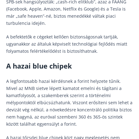
SPB-sek hangsúlyozták: „cash-rich elitklub”, azaz a FAANG
(Facebook, Apple, Amazon, Netflix és Google) és a Tesla is
már „safe heaven”-né, biztos menedékké váltak piaci
turbulencia idején.
A befektetők e cégeket kellően biztonságosnak tartják,
ugyanakkor az általuk képviselt technológiai fejlődés miatt
folyamatos felértékelődést is biztosíthatnak.
A hazai blue chipek
A legfontosabb hazai kérdésnek a forint helyzete tűnik.
Mivel az MNB sietve lépett kamatot emelni és tágítani a
kamatfolyosót, a szakemberek szerint a történelmi
mélypontoktól elbúcsúzhatunk. Viszont erősíteni sem lehet a
devizát vég nélkül, a növekedésre koncentráló politika biztos
nem hagyná, az euróval szembeni 360 és 365-ös szintek
között találhat egyensúlyt a forint.
A hazai tőzsdei blue chipek közt nagy meglepetés nem