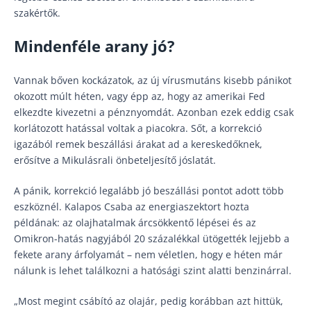
szakértők.
Mindenféle arany jó?
Vannak bőven kockázatok, az új vírusmutáns kisebb pánikot
okozott múlt héten, vagy épp az, hogy az amerikai Fed
elkezdte kivezetni a pénznyomdát. Azonban ezek eddig csak
korlátozott hatással voltak a piacokra. Sőt, a korrekció
igazából remek beszállási árakat ad a kereskedőknek,
erősítve a Mikulásrali önbeteljesítő jóslatát.
A pánik, korrekció legalább jó beszállási pontot adott több
eszköznél. Kalapos Csaba az energiaszektort hozta
példának: az olajhatalmak árcsökkentő lépései és az
Omikron-hatás nagyjából 20 százalékkal ütögették lejjebb a
fekete arany árfolyamát – nem véletlen, hogy e héten már
nálunk is lehet találkozni a hatósági szint alatti benzinárral.
„Most megint csábító az olajár, pedig korábban azt hittük,