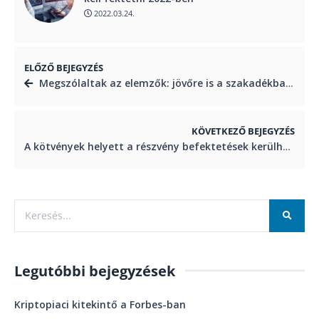
2022.03.24.
ELŐZŐ BEJEGYZÉS
Megszólaltak az elemzők: jövőre is a szakadékban maradhat a forint
KÖVETKEZŐ BEJEGYZÉS
A kötvények helyett a részvény befektetések kerülhetnek fókuszba 2022-ben – Trend FM, Reggeli Monitor
Legutóbbi bejegyzések
Kriptopiaci kitekintő a Forbes-ban