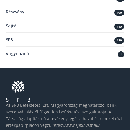
Részvény
100
Sajtó
145
SPB
180
Vagyonadó
1
Az SPB Befektetési Zrt. Magyarország meghatározó, banki
szerepvállalástól független befektetési szolgáltatója. A
Társaság alapítása óta tevékenységét a hazai és nemzetközi
értékpapírpiacon végzi.
https://www.spbinvest.hu/