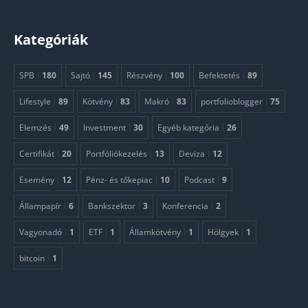
Kategóriák
SPB
180
Sajtó
145
Részvény
100
Befektetés
89
Lifestyle
89
Kötvény
83
Makró
83
portfolioblogger
75
Elemzés
49
Investment
30
Egyéb kategória
26
Certifikát
20
Portfóliókezelés
13
Deviza
12
Esemény
12
Pénz- és tőkepiac
10
Podcast
9
Állampapír
6
Bankszektor
3
Konferencia
2
Vagyonadó
1
ETF
1
Államkötvény
1
Hölgyek
1
bitcoin
1