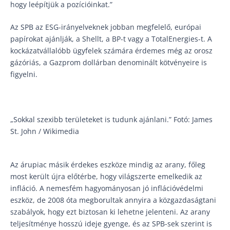
hogy leépítjük a pozícióinkat.”
Az SPB az ESG-irányelveknek jobban megfelelő, európai
papírokat ajánlják, a Shellt, a BP-t vagy a TotalEnergies-t. A
kockázatvállalóbb ügyfelek számára érdemes még az orosz
gázóriás, a Gazprom dollárban denominált kötvényeire is
figyelni.
„Sokkal szexibb területeket is tudunk ajánlani.” Fotó: James
St. John / Wikimedia
Az árupiac másik érdekes eszköze mindig az arany, főleg
most került újra előtérbe, hogy világszerte emelkedik az
infláció. A nemesfém hagyományosan jó inflációvédelmi
eszköz, de 2008 óta megborultak annyira a közgazdaságtani
szabályok, hogy ezt biztosan ki lehetne jelenteni. Az arany
teljesítménye hosszú ideje gyenge, és az SPB-sek szerint is