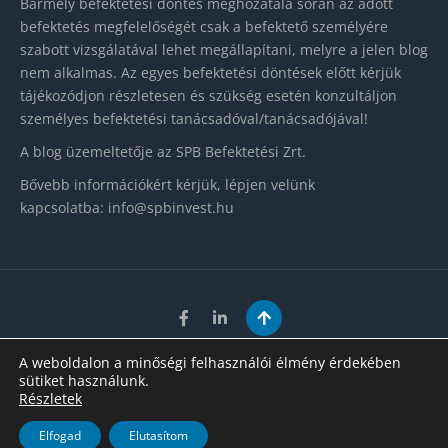
Bármely befektetési döntés meghozatala során az adott
befektetés megfelelőségét csak a befektető személyére
szabott vizsgálatával lehet megállapítani, melyre a jelen blog
nem alkalmas. Az egyes befektetési döntések előtt kérjük
tájékozódjon részletesen és szükség esetén konzultáljon
személyes befektetési tanácsadóval/tanácsadójával!
A blog üzemeltetője az SPB Befektetési Zrt.
Bővebb információkért kérjük, lépjen velünk
kapcsolatba:
info@spbinvest.hu
Adatkezelés
|
Impresszum
A weboldalon a minőségi felhasználói élmény érdekében
sütiket használunk.
Copyright 2023. SPB Befektetési Zrt. Szakmai blog. Minden
Részletek
jog fenntartva.
Tisztelettel tájékoztatjuk, hogy weboldalunkon cookie-kat
Created by
VNDesign.
Rendben
Elfogad
Elutasítom
alkalmazunk a releváns felhasználói tartalom biztosítása