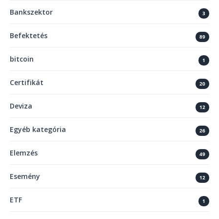
Bankszektor
3
Befektetés
89
bitcoin
1
Certifikát
20
Deviza
12
Egyéb kategória
26
Elemzés
49
Esemény
12
ETF
1