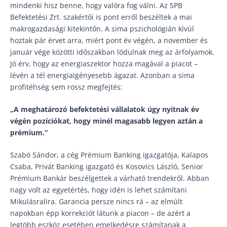
mindenki hisz benne, hogy valóra fog válni. Az SPB
Befektetési Zrt. szakértői is pont erről beszéltek a mai
makrogazdasági kitekintőn. A sima pszichológián kívül
hoztak pár érvet arra, miért pont év végén, a november és
január vége közötti időszakban lódulnak meg az árfolyamok.
Jó érv, hogy az energiaszektor hozza magával a piacot –
lévén a tél energiaigényesebb ágazat. Azonban a sima
profitéhség sem rossz megfejtés:
„A meghatározó befektetési vállalatok úgy nyitnak év
végén pozíciókat, hogy minél magasabb legyen aztán a
prémium.”
Szabó Sándor, a cég Prémium Banking igazgatója, Kalapos
Csaba, Privát Banking igazgató és Kosovics László, Senior
Prémium Bankár beszélgettek a várható trendekről. Abban
nagy volt az egyetértés, hogy idén is lehet számítani
Mikulásralira. Garancia persze nincs rá – az elmúlt
napokban épp korrekciót látunk a piacon – de azért a
legtöbb eszköz esetében emelkedésre számítanak a