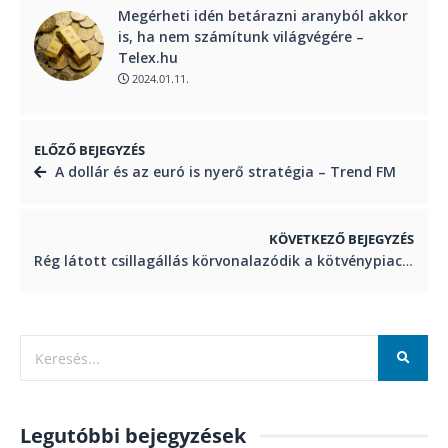
Megérheti idén betárazni aranyból akkor
is, ha nem számítunk világvégére –
Telex.hu
2024.01.11.
ELŐZŐ BEJEGYZÉS
A dollár és az euró is nyerő stratégia – Trend FM
KÖVETKEZŐ BEJEGYZÉS
Rég látott csillagállás körvonalazódik a kötvénypiacon – VG.hu
Legutóbbi bejegyzések