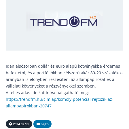
Idén elsősorban dollár és euró alapú kötvényekbe érdemes
befektetni, és a portfóliókban célszerű akár 80-20 százalékos
arányban is előnyben részesíteni az állampapírokat és a
vállalati kötvényeket a részvényekkel szemben.
A teljes adás ide kattintva hallgatható meg:
https://trendfm.hu/cimlap/komoly-potencial-rejtozik-az-
allampapirokban-20747
2024.02.19.
Sajtó