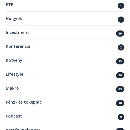
ETF
1
Hölgyek
1
Investment
30
Konferencia
2
Kötvény
83
Lifestyle
89
Makró
83
Pénz- és tőkepiac
10
Podcast
9
portfolioblogger