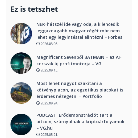
Ez is tetszhet
NER-hátszél ide vagy oda, a kilencedik
leggazdagabb magyar cégét már nem
lehet egy legyintéssel elintézni – Forbes
2026.03.05.
Magnificent Sevenből BATMAIN – az AI-
korszak új profitmotorja – VG
2025.09.15.
Most lehet nagyot szakítani a
kötvénypiacon, az egzotikus piacokat is
érdemes nézegetni – Portfolio
2025.09.24.
PODCAST! Erődemonstrációt tart a
bitcoin, szárnyalnak a kriptoárfolyamok
– VG.hu
2025.05.21.