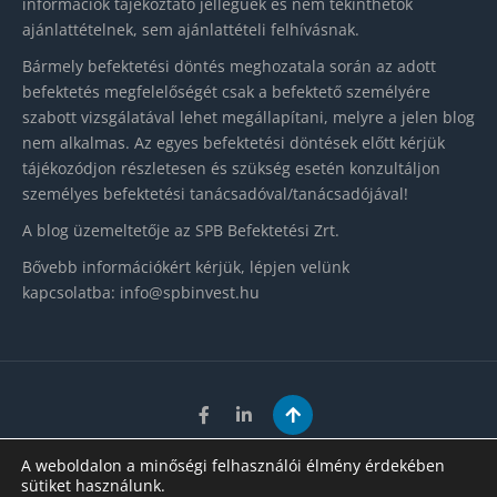
információk tájékoztató jellegűek és nem tekinthetők
ajánlattételnek, sem ajánlattételi felhívásnak.
Bármely befektetési döntés meghozatala során az adott
befektetés megfelelőségét csak a befektető személyére
szabott vizsgálatával lehet megállapítani, melyre a jelen blog
nem alkalmas. Az egyes befektetési döntések előtt kérjük
tájékozódjon részletesen és szükség esetén konzultáljon
személyes befektetési tanácsadóval/tanácsadójával!
A blog üzemeltetője az SPB Befektetési Zrt.
Bővebb információkért kérjük, lépjen velünk
kapcsolatba:
info@spbinvest.hu
Adatkezelés
|
Impresszum
A weboldalon a minőségi felhasználói élmény érdekében
sütiket használunk.
Copyright 2023. SPB Befektetési Zrt. Szakmai blog. Minden