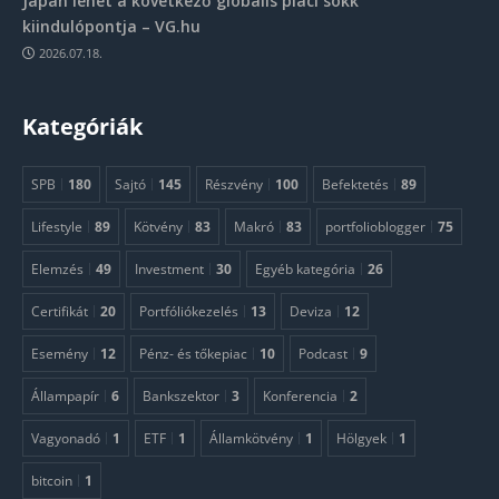
Japán lehet a következő globális piaci sokk
kiindulópontja – VG.hu
2026.07.18.
Kategóriák
SPB
180
Sajtó
145
Részvény
100
Befektetés
89
Lifestyle
89
Kötvény
83
Makró
83
portfolioblogger
75
Elemzés
49
Investment
30
Egyéb kategória
26
Certifikát
20
Portfóliókezelés
13
Deviza
12
Esemény
12
Pénz- és tőkepiac
10
Podcast
9
Állampapír
6
Bankszektor
3
Konferencia
2
Vagyonadó
1
ETF
1
Államkötvény
1
Hölgyek
1
bitcoin
1