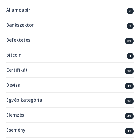
Állampapír
6
Bankszektor
3
Befektetés
89
bitcoin
1
Certifikát
20
Deviza
12
Egyéb kategória
26
Elemzés
49
Esemény
12