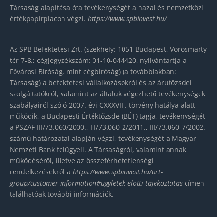
Társaság alapítása óta tevékenységét a hazai és nemzetközi
értékpapírpiacon végzi.
https://www.spbinvest.hu/
Az SPB Befektetési Zrt. (székhely: 1051 Budapest, Vörösmarty
tér 7-8.; cégjegyzékszám: 01-10-044420, nyilvántartja a
Fővárosi Bíróság, mint cégbíróság) (a továbbiakban:
Társaság) a befektetési vállalkozásokról és az árutőzsdei
szolgáltatókról, valamint az általuk végezhető tevékenységek
szabályairól szóló 2007. évi CXXXVIII. törvény hatálya alatt
működik, a Budapesti Értéktőzsde (BÉT) tagja, tevékenységét
a PSZÁF III/73.060/2000., III/73.060-2/2011., III/73.060-7/2002.
számú határozatai alapján végzi, tevékenységét a Magyar
Nemzeti Bank felügyeli. A Társaságról, valamint annak
működéséről, illetve az összeférhetetlenségi
rendelkezésekről a
https://www.spbinvest.hu/
art-
group/customer-
information#ugyletek-elotti-
tajekoztatas
címen
találhatóak további információk.