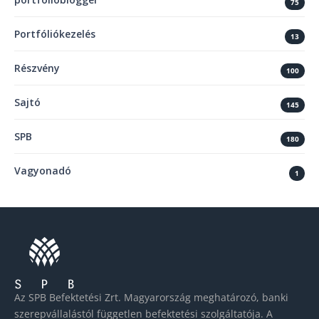
75
Portfóliókezelés
13
Részvény
100
Sajtó
145
SPB
180
Vagyonadó
1
Az SPB Befektetési Zrt. Magyarország meghatározó, banki
szerepvállalástól független befektetési szolgáltatója. A